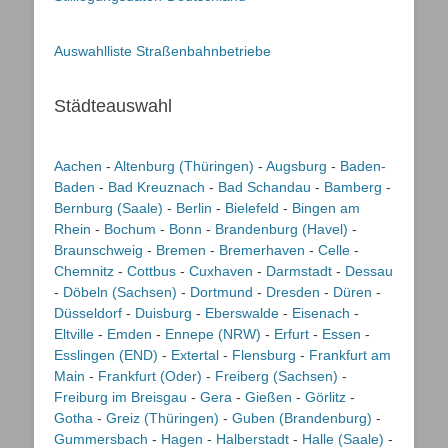
Auswahlliste Straßenbahnbetriebe
Städteauswahl
Aachen
-
Altenburg (Thüringen)
-
Augsburg
-
Baden-
Baden
-
Bad Kreuznach
-
Bad Schandau
-
Bamberg
-
Bernburg (Saale)
-
Berlin
-
Bielefeld
-
Bingen am
Rhein
-
Bochum
-
Bonn
-
Brandenburg (Havel)
-
Braunschweig
-
Bremen
-
Bremerhaven
-
Celle
-
Chemnitz
-
Cottbus
-
Cuxhaven
-
Darmstadt
-
Dessau
-
Döbeln (Sachsen)
-
Dortmund
-
Dresden
-
Düren
-
Düsseldorf
-
Duisburg
-
Eberswalde
-
Eisenach
-
Eltville
-
Emden
-
Ennepe (NRW)
-
Erfurt
-
Essen
-
Esslingen (END)
-
Extertal
-
Flensburg
-
Frankfurt am
Main
-
Frankfurt (Oder)
-
Freiberg (Sachsen)
-
Freiburg im Breisgau
-
Gera
-
Gießen
-
Görlitz
-
Gotha
-
Greiz (Thüringen)
-
Guben (Brandenburg)
-
Gummersbach
-
Hagen
-
Halberstadt
-
Halle (Saale)
-