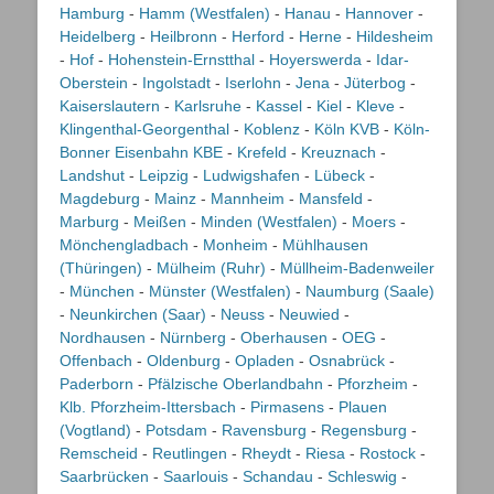
Hamburg
-
Hamm (Westfalen)
-
Hanau
-
Hannover
-
Heidelberg
-
Heilbronn
-
Herford
-
Herne
-
Hildesheim
-
Hof
-
Hohenstein-Ernstthal
-
Hoyerswerda
-
Idar-
Oberstein
-
Ingolstadt
-
Iserlohn
-
Jena
-
Jüterbog
-
Kaiserslautern
-
Karlsruhe
-
Kassel
-
Kiel
-
Kleve
-
Klingenthal-Georgenthal
-
Koblenz
-
Köln KVB
-
Köln-
Bonner Eisenbahn KBE
-
Krefeld
-
Kreuznach
-
Landshut
-
Leipzig
-
Ludwigshafen
-
Lübeck
-
Magdeburg
-
Mainz
-
Mannheim
-
Mansfeld
-
Marburg
-
Meißen
-
Minden (Westfalen)
-
Moers
-
Mönchengladbach
-
Monheim
-
Mühlhausen
(Thüringen)
-
Mülheim (Ruhr)
-
Müllheim-Badenweiler
-
München
-
Münster (Westfalen)
-
Naumburg (Saale)
-
Neunkirchen (Saar)
-
Neuss
-
Neuwied
-
Nordhausen
-
Nürnberg
-
Oberhausen
-
OEG
-
Offenbach
-
Oldenburg
-
Opladen
-
Osnabrück
-
Paderborn
-
Pfälzische Oberlandbahn
-
Pforzheim
-
Klb. Pforzheim-Ittersbach
-
Pirmasens
-
Plauen
(Vogtland)
-
Potsdam
-
Ravensburg
-
Regensburg
-
Remscheid
-
Reutlingen
-
Rheydt
-
Riesa
-
Rostock
-
Saarbrücken
-
Saarlouis
-
Schandau
-
Schleswig
-