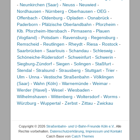
-
Neunkirchen (Saar)
-
Neuss
-
Neuwied
-
Nordhausen
-
Nürnberg
-
Oberhausen
-
OEG
-
Offenbach
-
Oldenburg
-
Opladen
-
Osnabrück
-
Paderborn
-
Pfälzische Oberlandbahn
-
Pforzheim
-
Klb. Pforzheim-Ittersbach
-
Pirmasens
-
Plauen
(Vogtland)
-
Potsdam
-
Ravensburg
-
Regensburg
-
Remscheid
-
Reutlingen
-
Rheydt
-
Riesa
-
Rostock
-
Saarbrücken
-
Saarlouis
-
Schandau
-
Schleswig
-
Schöneiche-Rüdersdorf
-
Schweinfurt
-
Schwerin
-
Siegburg-Zündorf
-
Siegen
-
Solingen
-
Staßfurt
-
Stendal
-
Stralsund
-
Strausberg
-
Stuttgart
-
Trier
-
Ulm
-
Unna
-
Vestische Straßenbahn
-
Völklingen
(Saar)
-
Wahn (Köln)
-
Warnemünde
-
Weimar
-
Werder (Havel)
-
Wesel
-
Wiesbaden
-
Wilhelmshaven
-
Wittenberg
-
Woltersdorf
-
Worms
-
Würzburg
-
Wuppertal
-
Zerbst
-
Zittau
-
Zwickau
Copyright © 2026
Straßenbahn- und U-Bahn-Freunde Köln e.V.
. Alle
Rechte vorbehalten.
Datenschutzerklärung, Impressum und Kontakt
Catch Base von
Catch Themes