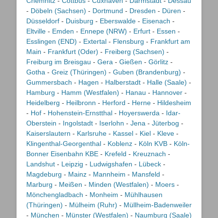
Chemnitz
-
Cottbus
-
Cuxhaven
-
Darmstadt
-
Dessau
-
Döbeln (Sachsen)
-
Dortmund
-
Dresden
-
Düren
-
Düsseldorf
-
Duisburg
-
Eberswalde
-
Eisenach
-
Eltville
-
Emden
-
Ennepe (NRW)
-
Erfurt
-
Essen
-
Esslingen (END)
-
Extertal
-
Flensburg
-
Frankfurt am
Main
-
Frankfurt (Oder)
-
Freiberg (Sachsen)
-
Freiburg im Breisgau
-
Gera
-
Gießen
-
Görlitz
-
Gotha
-
Greiz (Thüringen)
-
Guben (Brandenburg)
-
Gummersbach
-
Hagen
-
Halberstadt
-
Halle (Saale)
-
Hamburg
-
Hamm (Westfalen)
-
Hanau
-
Hannover
-
Heidelberg
-
Heilbronn
-
Herford
-
Herne
-
Hildesheim
-
Hof
-
Hohenstein-Ernstthal
-
Hoyerswerda
-
Idar-
Oberstein
-
Ingolstadt
-
Iserlohn
-
Jena
-
Jüterbog
-
Kaiserslautern
-
Karlsruhe
-
Kassel
-
Kiel
-
Kleve
-
Klingenthal-Georgenthal
-
Koblenz
-
Köln KVB
-
Köln-
Bonner Eisenbahn KBE
-
Krefeld
-
Kreuznach
-
Landshut
-
Leipzig
-
Ludwigshafen
-
Lübeck
-
Magdeburg
-
Mainz
-
Mannheim
-
Mansfeld
-
Marburg
-
Meißen
-
Minden (Westfalen)
-
Moers
-
Mönchengladbach
-
Monheim
-
Mühlhausen
(Thüringen)
-
Mülheim (Ruhr)
-
Müllheim-Badenweiler
-
München
-
Münster (Westfalen)
-
Naumburg (Saale)