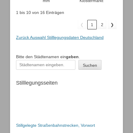
mm
Klostermarkt
1 bis 10 von 16 Einträgen
❮
1
2
❯
Zurück Auswahl Stilllegungsdaten Deutschland
Bitte den Städtenamen ein
geben
.
Suchen
Stilllegungsseiten
Stillgelegte Straßenbahnstrecken, Vorwort