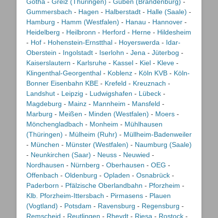
Gotha
-
Greiz (Thüringen)
-
Guben (Brandenburg)
-
Gummersbach
-
Hagen
-
Halberstadt
-
Halle (Saale)
-
Hamburg
-
Hamm (Westfalen)
-
Hanau
-
Hannover
-
Heidelberg
-
Heilbronn
-
Herford
-
Herne
-
Hildesheim
-
Hof
-
Hohenstein-Ernstthal
-
Hoyerswerda
-
Idar-
Oberstein
-
Ingolstadt
-
Iserlohn
-
Jena
-
Jüterbog
-
Kaiserslautern
-
Karlsruhe
-
Kassel
-
Kiel
-
Kleve
-
Klingenthal-Georgenthal
-
Koblenz
-
Köln KVB
-
Köln-
Bonner Eisenbahn KBE
-
Krefeld
-
Kreuznach
-
Landshut
-
Leipzig
-
Ludwigshafen
-
Lübeck
-
Magdeburg
-
Mainz
-
Mannheim
-
Mansfeld
-
Marburg
-
Meißen
-
Minden (Westfalen)
-
Moers
-
Mönchengladbach
-
Monheim
-
Mühlhausen
(Thüringen)
-
Mülheim (Ruhr)
-
Müllheim-Badenweiler
-
München
-
Münster (Westfalen)
-
Naumburg (Saale)
-
Neunkirchen (Saar)
-
Neuss
-
Neuwied
-
Nordhausen
-
Nürnberg
-
Oberhausen
-
OEG
-
Offenbach
-
Oldenburg
-
Opladen
-
Osnabrück
-
Paderborn
-
Pfälzische Oberlandbahn
-
Pforzheim
-
Klb. Pforzheim-Ittersbach
-
Pirmasens
-
Plauen
(Vogtland)
-
Potsdam
-
Ravensburg
-
Regensburg
-
Remscheid
-
Reutlingen
-
Rheydt
-
Riesa
-
Rostock
-