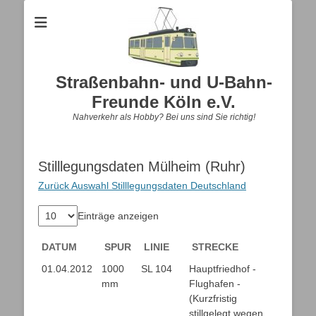
Straßenbahn- und U-Bahn-
Freunde Köln e.V.
Nahverkehr als Hobby? Bei uns sind Sie richtig!
Stilllegungsdaten Mülheim (Ruhr)
Zurück Auswahl Stilllegungsdaten Deutschland
Einträge anzeigen
DATUM
SPUR
LINIE
STRECKE
DATUM
SPUR
LINIE
STRECKE
01.04.2012
1000
SL 104
Hauptfriedhof -
mm
Flughafen -
(Kurzfristig
stillgelegt wegen