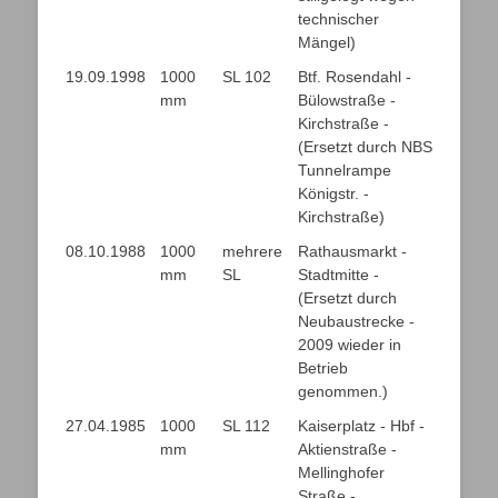
technischer
Mängel)
19.09.1998
1000
SL 102
Btf. Rosendahl -
mm
Bülowstraße -
Kirchstraße -
(Ersetzt durch NBS
Tunnelrampe
Königstr. -
Kirchstraße)
08.10.1988
1000
mehrere
Rathausmarkt -
mm
SL
Stadtmitte -
(Ersetzt durch
Neubaustrecke -
2009 wieder in
Betrieb
genommen.)
27.04.1985
1000
SL 112
Kaiserplatz - Hbf -
mm
Aktienstraße -
Mellinghofer
Straße -