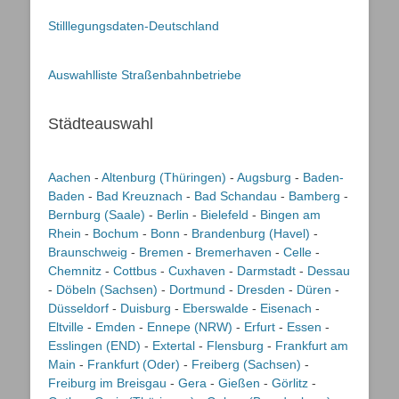
Stilllegungsdaten-Deutschland
Auswahlliste Straßenbahnbetriebe
Städteauswahl
Aachen
-
Altenburg (Thüringen)
-
Augsburg
-
Baden-
Baden
-
Bad Kreuznach
-
Bad Schandau
-
Bamberg
-
Bernburg (Saale)
-
Berlin
-
Bielefeld
-
Bingen am
Rhein
-
Bochum
-
Bonn
-
Brandenburg (Havel)
-
Braunschweig
-
Bremen
-
Bremerhaven
-
Celle
-
Chemnitz
-
Cottbus
-
Cuxhaven
-
Darmstadt
-
Dessau
-
Döbeln (Sachsen)
-
Dortmund
-
Dresden
-
Düren
-
Düsseldorf
-
Duisburg
-
Eberswalde
-
Eisenach
-
Eltville
-
Emden
-
Ennepe (NRW)
-
Erfurt
-
Essen
-
Esslingen (END)
-
Extertal
-
Flensburg
-
Frankfurt am
Main
-
Frankfurt (Oder)
-
Freiberg (Sachsen)
-
Freiburg im Breisgau
-
Gera
-
Gießen
-
Görlitz
-