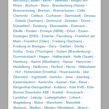
Bernburg (Saale)
-
Berlin
-
Bielefeld
-
Bingen am
Rhein
-
Bochum
-
Bonn
-
Brandenburg (Havel)
-
Braunschweig
-
Bremen
-
Bremerhaven
-
Celle
-
Chemnitz
-
Cottbus
-
Cuxhaven
-
Darmstadt
-
Dessau
-
Döbeln (Sachsen)
-
Dortmund
-
Dresden
-
Düren
-
Düsseldorf
-
Duisburg
-
Eberswalde
-
Eisenach
-
Eltville
-
Emden
-
Ennepe (NRW)
-
Erfurt
-
Essen
-
Esslingen (END)
-
Extertal
-
Flensburg
-
Frankfurt am
Main
-
Frankfurt (Oder)
-
Freiberg (Sachsen)
-
Freiburg im Breisgau
-
Gera
-
Gießen
-
Görlitz
-
Gotha
-
Greiz (Thüringen)
-
Guben (Brandenburg)
-
Gummersbach
-
Hagen
-
Halberstadt
-
Halle (Saale)
-
Hamburg
-
Hamm (Westfalen)
-
Hanau
-
Hannover
-
Heidelberg
-
Heilbronn
-
Herford
-
Herne
-
Hildesheim
-
Hof
-
Hohenstein-Ernstthal
-
Hoyerswerda
-
Idar-
Oberstein
-
Ingolstadt
-
Iserlohn
-
Jena
-
Jüterbog
-
Kaiserslautern
-
Karlsruhe
-
Kassel
-
Kiel
-
Kleve
-
Klingenthal-Georgenthal
-
Koblenz
-
Köln KVB
-
Köln-
Bonner Eisenbahn KBE
-
Krefeld
-
Kreuznach
-
Landshut
-
Leipzig
-
Ludwigshafen
-
Lübeck
-
Magdeburg
-
Mainz
-
Mannheim
-
Mansfeld
-
Marburg
-
Meißen
-
Minden (Westfalen)
-
Moers
-