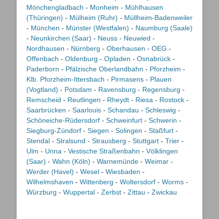
Mönchengladbach
-
Monheim
-
Mühlhausen
(Thüringen)
-
Mülheim (Ruhr)
-
Müllheim-Badenweiler
-
München
-
Münster (Westfalen)
-
Naumburg (Saale)
-
Neunkirchen (Saar)
-
Neuss
-
Neuwied
-
Nordhausen
-
Nürnberg
-
Oberhausen
-
OEG
-
Offenbach
-
Oldenburg
-
Opladen
-
Osnabrück
-
Paderborn
-
Pfälzische Oberlandbahn
-
Pforzheim
-
Klb. Pforzheim-Ittersbach
-
Pirmasens
-
Plauen
(Vogtland)
-
Potsdam
-
Ravensburg
-
Regensburg
-
Remscheid
-
Reutlingen
-
Rheydt
-
Riesa
-
Rostock
-
Saarbrücken
-
Saarlouis
-
Schandau
-
Schleswig
-
Schöneiche-Rüdersdorf
-
Schweinfurt
-
Schwerin
-
Siegburg-Zündorf
-
Siegen
-
Solingen
-
Staßfurt
-
Stendal
-
Stralsund
-
Strausberg
-
Stuttgart
-
Trier
-
Ulm
-
Unna
-
Vestische Straßenbahn
-
Völklingen
(Saar)
-
Wahn (Köln)
-
Warnemünde
-
Weimar
-
Werder (Havel)
-
Wesel
-
Wiesbaden
-
Wilhelmshaven
-
Wittenberg
-
Woltersdorf
-
Worms
-
Würzburg
-
Wuppertal
-
Zerbst
-
Zittau
-
Zwickau