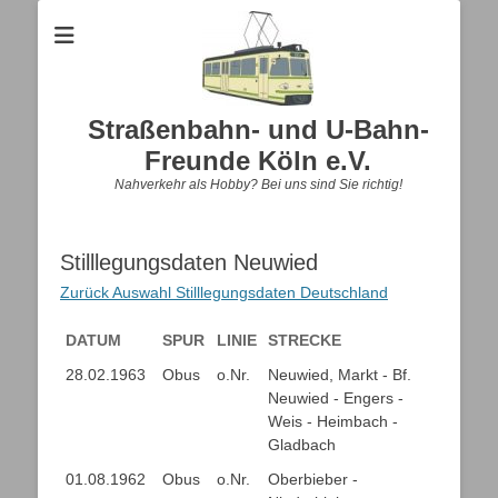
Straßenbahn- und U-Bahn-
Freunde Köln e.V.
Nahverkehr als Hobby? Bei uns sind Sie richtig!
Stilllegungsdaten Neuwied
Zurück Auswahl Stilllegungsdaten Deutschland
DATUM
SPUR
LINIE
STRECKE
DATUM
SPUR
LINIE
STRECKE
28.02.1963
Obus
o.Nr.
Neuwied, Markt - Bf.
Neuwied - Engers -
Weis - Heimbach -
Gladbach
01.08.1962
Obus
o.Nr.
Oberbieber -