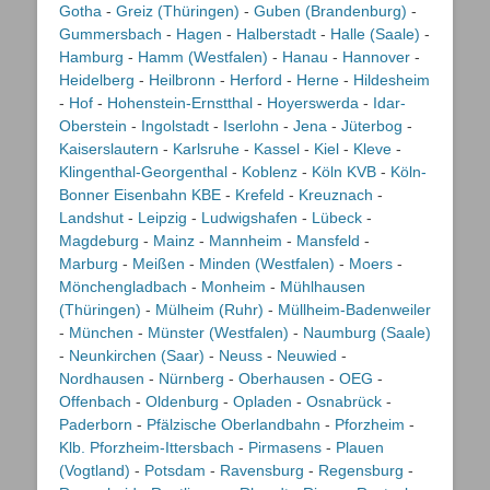
Gotha
-
Greiz (Thüringen)
-
Guben (Brandenburg)
-
Gummersbach
-
Hagen
-
Halberstadt
-
Halle (Saale)
-
Hamburg
-
Hamm (Westfalen)
-
Hanau
-
Hannover
-
Heidelberg
-
Heilbronn
-
Herford
-
Herne
-
Hildesheim
-
Hof
-
Hohenstein-Ernstthal
-
Hoyerswerda
-
Idar-
Oberstein
-
Ingolstadt
-
Iserlohn
-
Jena
-
Jüterbog
-
Kaiserslautern
-
Karlsruhe
-
Kassel
-
Kiel
-
Kleve
-
Klingenthal-Georgenthal
-
Koblenz
-
Köln KVB
-
Köln-
Bonner Eisenbahn KBE
-
Krefeld
-
Kreuznach
-
Landshut
-
Leipzig
-
Ludwigshafen
-
Lübeck
-
Magdeburg
-
Mainz
-
Mannheim
-
Mansfeld
-
Marburg
-
Meißen
-
Minden (Westfalen)
-
Moers
-
Mönchengladbach
-
Monheim
-
Mühlhausen
(Thüringen)
-
Mülheim (Ruhr)
-
Müllheim-Badenweiler
-
München
-
Münster (Westfalen)
-
Naumburg (Saale)
-
Neunkirchen (Saar)
-
Neuss
-
Neuwied
-
Nordhausen
-
Nürnberg
-
Oberhausen
-
OEG
-
Offenbach
-
Oldenburg
-
Opladen
-
Osnabrück
-
Paderborn
-
Pfälzische Oberlandbahn
-
Pforzheim
-
Klb. Pforzheim-Ittersbach
-
Pirmasens
-
Plauen
(Vogtland)
-
Potsdam
-
Ravensburg
-
Regensburg
-