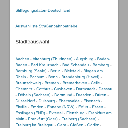
Stilllegungsdaten-Deutschland
Auswahlliste Straßenbahnbetriebe
Städteauswahl
Aachen
-
Altenburg (Thüringen)
-
Augsburg
-
Baden-
Baden
-
Bad Kreuznach
-
Bad Schandau
-
Bamberg
-
Bernburg (Saale)
-
Berlin
-
Bielefeld
-
Bingen am
Rhein
-
Bochum
-
Bonn
-
Brandenburg (Havel)
-
Braunschweig
-
Bremen
-
Bremerhaven
-
Celle
-
Chemnitz
-
Cottbus
-
Cuxhaven
-
Darmstadt
-
Dessau
-
Döbeln (Sachsen)
-
Dortmund
-
Dresden
-
Düren
-
Düsseldorf
-
Duisburg
-
Eberswalde
-
Eisenach
-
Eltville
-
Emden
-
Ennepe (NRW)
-
Erfurt
-
Essen
-
Esslingen (END)
-
Extertal
-
Flensburg
-
Frankfurt am
Main
-
Frankfurt (Oder)
-
Freiberg (Sachsen)
-
Freiburg im Breisgau
-
Gera
-
Gießen
-
Görlitz
-