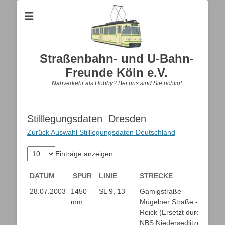
Straßenbahn- und U-Bahn-
Freunde Köln e.V.
Nahverkehr als Hobby? Bei uns sind Sie richtig!
Stilllegungsdaten Dresden
Zurück Auswahl Stilllegungsdaten Deutschland
Einträge anzeigen
DATUM
SPUR
LINIE
STRECKE
DATUM
SPUR
LINIE
STRECKE
28.07.2003
1450
SL 9, 13
Gamigstraße -
mm
Mügelner Straße - Btf.
Reick (Ersetzt durch
NBS Niedersedlitzer