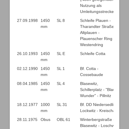
Nutzung als
Umleitungsstrecke)
27.09.1998
1450
SL 8
Schleife Plauen -
mm
Tharandter Straße -
Altplauen -
Plauenscher Ring -
Westendring
26.10.1993
1450
SL E
Schleife Cotta
mm
02.12.1990
1450
SL 1
Bf. Cotta -
mm
Cossebaude
08.04.1985
1450
SL 4
Blasewitz,
mm
Schillerplatz - "Blaues
Wunder" - Pillnitz
18.12.1977
1000
SL 31
Bf. DD Niedersedlitz -
mm
Lockwitz - Kreischa
28.11.1975
Obus
OBL 61
Winterbergstraße -
Blasewitz - Loschwitz