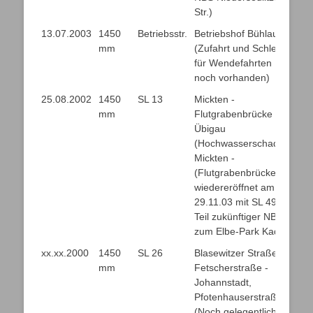
Str.)
13.07.2003
1450
Betriebsstr.
Betriebshof Bühlau
mm
(Zufahrt und Schleife
für Wendefahrten
noch vorhanden)
25.08.2002
1450
SL 13
Mickten -
mm
Flutgrabenbrücke -
Übigau
(Hochwasserschaden)
Mickten -
(Flutgrabenbrücke
wiedereröffnet am
29.11.03 mit SL 49 als
Teil zukünftiger NBS
zum Elbe-Park Kaditz)
xx.xx.2000
1450
SL 26
Blasewitzer Straße /
mm
Fetscherstraße -
Johannstadt,
Pfotenhauserstraße
(Noch gelegentliche