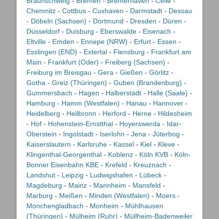
Braunschweig
-
Bremen
-
Bremerhaven
-
Celle
-
Chemnitz
-
Cottbus
-
Cuxhaven
-
Darmstadt
-
Dessau
-
Döbeln (Sachsen)
-
Dortmund
-
Dresden
-
Düren
-
Düsseldorf
-
Duisburg
-
Eberswalde
-
Eisenach
-
Eltville
-
Emden
-
Ennepe (NRW)
-
Erfurt
-
Essen
-
Esslingen (END)
-
Extertal
-
Flensburg
-
Frankfurt am
Main
-
Frankfurt (Oder)
-
Freiberg (Sachsen)
-
Freiburg im Breisgau
-
Gera
-
Gießen
-
Görlitz
-
Gotha
-
Greiz (Thüringen)
-
Guben (Brandenburg)
-
Gummersbach
-
Hagen
-
Halberstadt
-
Halle (Saale)
-
Hamburg
-
Hamm (Westfalen)
-
Hanau
-
Hannover
-
Heidelberg
-
Heilbronn
-
Herford
-
Herne
-
Hildesheim
-
Hof
-
Hohenstein-Ernstthal
-
Hoyerswerda
-
Idar-
Oberstein
-
Ingolstadt
-
Iserlohn
-
Jena
-
Jüterbog
-
Kaiserslautern
-
Karlsruhe
-
Kassel
-
Kiel
-
Kleve
-
Klingenthal-Georgenthal
-
Koblenz
-
Köln KVB
-
Köln-
Bonner Eisenbahn KBE
-
Krefeld
-
Kreuznach
-
Landshut
-
Leipzig
-
Ludwigshafen
-
Lübeck
-
Magdeburg
-
Mainz
-
Mannheim
-
Mansfeld
-
Marburg
-
Meißen
-
Minden (Westfalen)
-
Moers
-
Mönchengladbach
-
Monheim
-
Mühlhausen
(Thüringen)
-
Mülheim (Ruhr)
-
Müllheim-Badenweiler