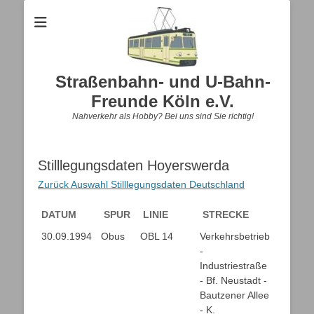
Straßenbahn- und U-Bahn-
Freunde Köln e.V.
Nahverkehr als Hobby? Bei uns sind Sie richtig!
Stilllegungsdaten Hoyerswerda
Zurück Auswahl Stilllegungsdaten Deutschland
DATUM
SPUR
LINIE
STRECKE
DATUM
SPUR
LINIE
STRECKE
30.09.1994
Obus
OBL 14
Verkehrsbetrieb
-
Industriestraße
- Bf. Neustadt -
Bautzener Allee
- K.