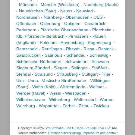
-
München
-
Münster (Westfalen)
-
Naumburg (Saale)
-
Neunkirchen (Saar)
-
Neuss
-
Neuwied
-
Nordhausen
-
Nürnberg
-
Oberhausen
-
OEG
-
Offenbach
-
Oldenburg
-
Opladen
-
Osnabrück
-
Paderborn
-
Pfälzische Oberlandbahn
-
Pforzheim
-
Klb. Pforzheim-Ittersbach
-
Pirmasens
-
Plauen
(Vogtland)
-
Potsdam
-
Ravensburg
-
Regensburg
-
Remscheid
-
Reutlingen
-
Rheydt
-
Riesa
-
Rostock
-
Saarbrücken
-
Saarlouis
-
Schandau
-
Schleswig
-
Schöneiche-Rüdersdorf
-
Schweinfurt
-
Schwerin
-
Siegburg-Zündorf
-
Siegen
-
Solingen
-
Staßfurt
-
Stendal
-
Stralsund
-
Strausberg
-
Stuttgart
-
Trier
-
Ulm
-
Unna
-
Vestische Straßenbahn
-
Völklingen
(Saar)
-
Wahn (Köln)
-
Warnemünde
-
Weimar
-
Werder (Havel)
-
Wesel
-
Wiesbaden
-
Wilhelmshaven
-
Wittenberg
-
Woltersdorf
-
Worms
-
Würzburg
-
Wuppertal
-
Zerbst
-
Zittau
-
Zwickau
Copyright © 2026
Straßenbahn- und U-Bahn-Freunde Köln e.V.
. Alle
Rechte vorbehalten.
Datenschutzerklärung, Impressum und Kontakt