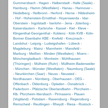
Gummersbach
-
Hagen
-
Halberstadt
-
Halle (Saale)
-
Hamburg
-
Hamm (Westfalen)
-
Hanau
-
Hannover
-
Heidelberg
-
Heilbronn
-
Herford
-
Herne
-
Hildesheim
-
Hof
-
Hohenstein-Ernstthal
-
Hoyerswerda
-
Idar-
Oberstein
-
Ingolstadt
-
Iserlohn
-
Jena
-
Jüterbog
-
Kaiserslautern
-
Karlsruhe
-
Kassel
-
Kiel
-
Kleve
-
Klingenthal-Georgenthal
-
Koblenz
-
Köln KVB
-
Köln-
Bonner Eisenbahn KBE
-
Krefeld
-
Kreuznach
-
Landshut
-
Leipzig
-
Ludwigshafen
-
Lübeck
-
Magdeburg
-
Mainz
-
Mannheim
-
Mansfeld
-
Marburg
-
Meißen
-
Minden (Westfalen)
-
Moers
-
Mönchengladbach
-
Monheim
-
Mühlhausen
(Thüringen)
-
Mülheim (Ruhr)
-
Müllheim-Badenweiler
-
München
-
Münster (Westfalen)
-
Naumburg (Saale)
-
Neunkirchen (Saar)
-
Neuss
-
Neuwied
-
Nordhausen
-
Nürnberg
-
Oberhausen
-
OEG
-
Offenbach
-
Oldenburg
-
Opladen
-
Osnabrück
-
Paderborn
-
Pfälzische Oberlandbahn
-
Pforzheim
-
Klb. Pforzheim-Ittersbach
-
Pirmasens
-
Plauen
(Vogtland)
-
Potsdam
-
Ravensburg
-
Regensburg
-
Remscheid
-
Reutlingen
-
Rheydt
-
Riesa
-
Rostock
-