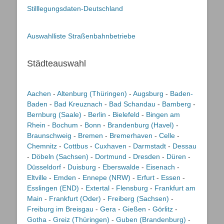
Stilllegungsdaten-Deutschland
Auswahlliste Straßenbahnbetriebe
Städteauswahl
Aachen
-
Altenburg (Thüringen)
-
Augsburg
-
Baden-
Baden
-
Bad Kreuznach
-
Bad Schandau
-
Bamberg
-
Bernburg (Saale)
-
Berlin
-
Bielefeld
-
Bingen am
Rhein
-
Bochum
-
Bonn
-
Brandenburg (Havel)
-
Braunschweig
-
Bremen
-
Bremerhaven
-
Celle
-
Chemnitz
-
Cottbus
-
Cuxhaven
-
Darmstadt
-
Dessau
-
Döbeln (Sachsen)
-
Dortmund
-
Dresden
-
Düren
-
Düsseldorf
-
Duisburg
-
Eberswalde
-
Eisenach
-
Eltville
-
Emden
-
Ennepe (NRW)
-
Erfurt
-
Essen
-
Esslingen (END)
-
Extertal
-
Flensburg
-
Frankfurt am
Main
-
Frankfurt (Oder)
-
Freiberg (Sachsen)
-
Freiburg im Breisgau
-
Gera
-
Gießen
-
Görlitz
-
Gotha
-
Greiz (Thüringen)
-
Guben (Brandenburg)
-