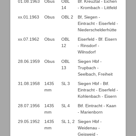
01.08.1963
Obus
OBL
Bf. Kreuztal - Eichen
14
- Krombach - Littfeld
xx.01.1963
Obus
OBL 2
Bf, Siegen -
Eintracht - Eiserfeld -
Niederschelderhütte
xx.07.1962
Obus
OBL
Eiserfeld - Bf. Eisern
12
- Rinsdorf -
Wilnsdorf
28.06.1959
Obus
OBL
Siegen Hbf -
13
Trupbach -
Seelbach, Freiheit
31.08.1958
1435
SL 3
Siegen Hbf - Btf.
mm
Eintracht - Eiserfeld -
Kohlenbach - Eisern
28.07.1956
1435
SL 4
Btf. Eintracht - Kaan
mm
- Marienborn
29.05.1952
1435
SL 1, 2
Siegen Hbf -
mm
Weidenau -
Geisweid -