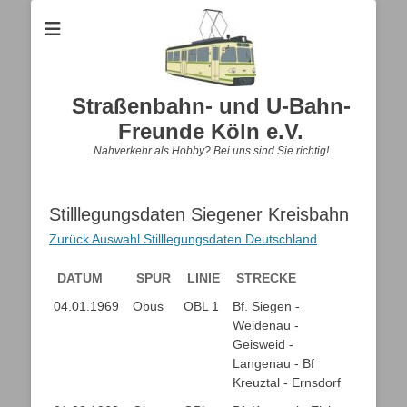
Straßenbahn- und U-Bahn-
Freunde Köln e.V.
Nahverkehr als Hobby? Bei uns sind Sie richtig!
Stilllegungsdaten Siegener Kreisbahn
Zurück Auswahl Stilllegungsdaten Deutschland
DATUM
SPUR
LINIE
STRECKE
DATUM
SPUR
LINIE
STRECKE
04.01.1969
Obus
OBL 1
Bf. Siegen -
Weidenau -
Geisweid -
Langenau - Bf
Kreuztal - Ernsdorf