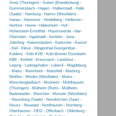
Greiz (Thüringen)
-
Guben (Brandenburg)
-
Gummersbach
-
Hagen
-
Halberstadt
-
Halle
(Saale)
-
Hamburg
-
Hamm (Westfalen)
-
Hanau
-
Hannover
-
Heidelberg
-
Heilbronn
-
Herford
-
Herne
-
Hildesheim
-
Hof
-
Hohenstein-Ernstthal
-
Hoyerswerda
-
Idar-
Oberstein
-
Ingolstadt
-
Iserlohn
-
Jena
-
Jüterbog
-
Kaiserslautern
-
Karlsruhe
-
Kassel
-
Kiel
-
Kleve
-
Klingenthal-Georgenthal
-
Koblenz
-
Köln KVB
-
Köln-Bonner Eisenbahn
KBE
-
Krefeld
-
Kreuznach
-
Landshut
-
Leipzig
-
Ludwigshafen
-
Lübeck
-
Magdeburg
-
Mainz
-
Mannheim
-
Mansfeld
-
Marburg
-
Meißen
-
Minden (Westfalen)
-
Moers
-
Mönchengladbach
-
Monheim
-
Mühlhausen
(Thüringen)
-
Mülheim (Ruhr)
-
Müllheim-
Badenweiler
-
München
-
Münster (Westfalen)
-
Naumburg (Saale)
-
Neunkirchen (Saar)
-
Neuss
-
Neuwied
-
Nordhausen
-
Nürnberg
-
Oberhausen
-
OEG
-
Offenbach
-
Oldenburg
-