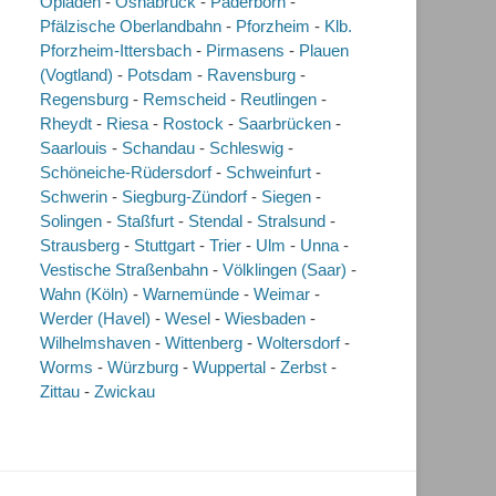
Opladen
-
Osnabrück
-
Paderborn
-
Pfälzische Oberlandbahn
-
Pforzheim
-
Klb.
Pforzheim-Ittersbach
-
Pirmasens
-
Plauen
(Vogtland)
-
Potsdam
-
Ravensburg
-
Regensburg
-
Remscheid
-
Reutlingen
-
Rheydt
-
Riesa
-
Rostock
-
Saarbrücken
-
Saarlouis
-
Schandau
-
Schleswig
-
Schöneiche-Rüdersdorf
-
Schweinfurt
-
Schwerin
-
Siegburg-Zündorf
-
Siegen
-
Solingen
-
Staßfurt
-
Stendal
-
Stralsund
-
Strausberg
-
Stuttgart
-
Trier
-
Ulm
-
Unna
-
Vestische Straßenbahn
-
Völklingen (Saar)
-
Wahn (Köln)
-
Warnemünde
-
Weimar
-
Werder (Havel)
-
Wesel
-
Wiesbaden
-
Wilhelmshaven
-
Wittenberg
-
Woltersdorf
-
Worms
-
Würzburg
-
Wuppertal
-
Zerbst
-
Zittau
-
Zwickau