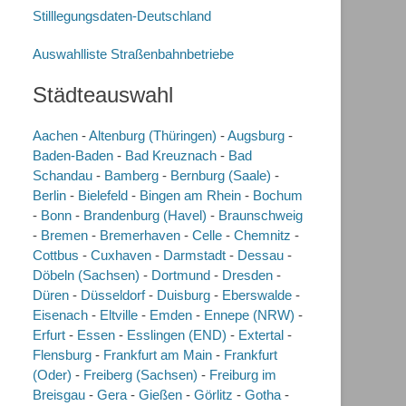
Stilllegungsdaten-Deutschland
Auswahlliste Straßenbahnbetriebe
Städteauswahl
Aachen
-
Altenburg (Thüringen)
-
Augsburg
-
Baden-Baden
-
Bad Kreuznach
-
Bad
Schandau
-
Bamberg
-
Bernburg (Saale)
-
Berlin
-
Bielefeld
-
Bingen am Rhein
-
Bochum
-
Bonn
-
Brandenburg (Havel)
-
Braunschweig
-
Bremen
-
Bremerhaven
-
Celle
-
Chemnitz
-
Cottbus
-
Cuxhaven
-
Darmstadt
-
Dessau
-
Döbeln (Sachsen)
-
Dortmund
-
Dresden
-
Düren
-
Düsseldorf
-
Duisburg
-
Eberswalde
-
Eisenach
-
Eltville
-
Emden
-
Ennepe (NRW)
-
Erfurt
-
Essen
-
Esslingen (END)
-
Extertal
-
Flensburg
-
Frankfurt am Main
-
Frankfurt
(Oder)
-
Freiberg (Sachsen)
-
Freiburg im
Breisgau
-
Gera
-
Gießen
-
Görlitz
-
Gotha
-