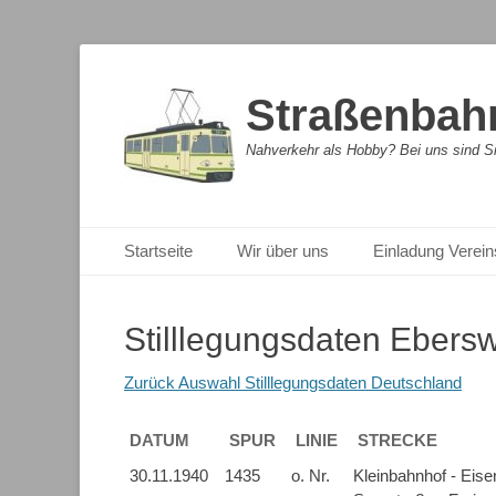
Straßenbahn
Nahverkehr als Hobby? Bei uns sind Sie
Primäres Menü
Zum
Startseite
Wir über uns
Einladung Verein
Inhalt
springen
Stilllegungsdaten Ebers
Zurück Auswahl Stilllegungsdaten Deutschland
DATUM
SPUR
LINIE
STRECKE
DATUM
SPUR
LINIE
STRECKE
30.11.1940
1435
o. Nr.
Kleinbahnhof - Eise