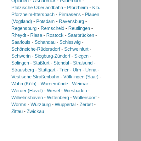
Opladen
-
Osnabrück
-
Paderborn
-
Pfälzische Oberlandbahn
-
Pforzheim
-
Klb.
Pforzheim-Ittersbach
-
Pirmasens
-
Plauen
(Vogtland)
-
Potsdam
-
Ravensburg
-
Regensburg
-
Remscheid
-
Reutlingen
-
Rheydt
-
Riesa
-
Rostock
-
Saarbrücken
-
Saarlouis
-
Schandau
-
Schleswig
-
Schöneiche-Rüdersdorf
-
Schweinfurt
-
Schwerin
-
Siegburg-Zündorf
-
Siegen
-
Solingen
-
Staßfurt
-
Stendal
-
Stralsund
-
Strausberg
-
Stuttgart
-
Trier
-
Ulm
-
Unna
-
Vestische Straßenbahn
-
Völklingen (Saar)
-
Wahn (Köln)
-
Warnemünde
-
Weimar
-
Werder (Havel)
-
Wesel
-
Wiesbaden
-
Wilhelmshaven
-
Wittenberg
-
Woltersdorf
-
Worms
-
Würzburg
-
Wuppertal
-
Zerbst
-
Zittau
-
Zwickau