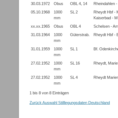
30.03.1972
Obus
OBL 4, 14
Rheindahlen -
05.10.1968
1000
SL 2
Rheydt Hbf - M
mm
Kaiserbad - 
xx.xx.1965
Obus
OBL 4
Schelsen - Am
31.03.1964
1000
Güterstrab.
Rheydt Hbf - E
mm
31.01.1959
1000
SL 1
Bf. Odenkirche
mm
27.02.1952
1000
SL 16
Rheydt, Marie
mm
27.02.1952
1000
SL 4
Rheydt Marien
mm
1 bis 8 von 8 Einträgen
Zurück Auswahl Stilllegungsdaten Deutschland