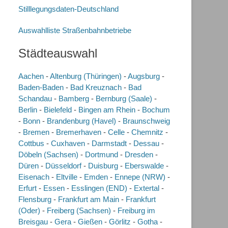
Stilllegungsdaten-Deutschland
Auswahlliste Straßenbahnbetriebe
Städteauswahl
Aachen
-
Altenburg (Thüringen)
-
Augsburg
-
Baden-Baden
-
Bad Kreuznach
-
Bad
Schandau
-
Bamberg
-
Bernburg (Saale)
-
Berlin
-
Bielefeld
-
Bingen am Rhein
-
Bochum
-
Bonn
-
Brandenburg (Havel)
-
Braunschweig
-
Bremen
-
Bremerhaven
-
Celle
-
Chemnitz
-
Cottbus
-
Cuxhaven
-
Darmstadt
-
Dessau
-
Döbeln (Sachsen)
-
Dortmund
-
Dresden
-
Düren
-
Düsseldorf
-
Duisburg
-
Eberswalde
-
Eisenach
-
Eltville
-
Emden
-
Ennepe (NRW)
-
Erfurt
-
Essen
-
Esslingen (END)
-
Extertal
-
Flensburg
-
Frankfurt am Main
-
Frankfurt
(Oder)
-
Freiberg (Sachsen)
-
Freiburg im
Breisgau
-
Gera
-
Gießen
-
Görlitz
-
Gotha
-