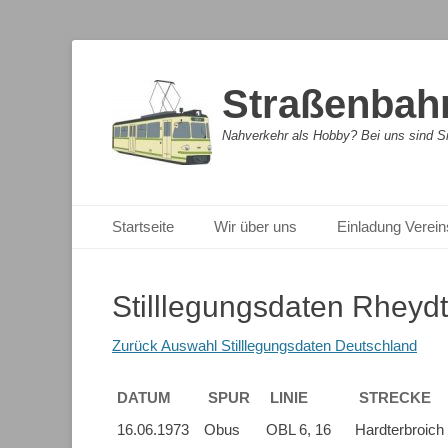
Straßenbahn
Nahverkehr als Hobby? Bei uns sind Sie
Primäres Menü
Zum
Startseite
Wir über uns
Einladung Verein
Inhalt
springen
Stilllegungsdaten Rheydt
Zurück Auswahl Stilllegungsdaten Deutschland
DATUM
SPUR
LINIE
STRECKE
DATUM
SPUR
LINIE
STRECKE
16.06.1973
Obus
OBL 6, 16
Hardterbroich