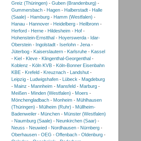
Greiz (Thüringen)
-
Guben (Brandenburg)
-
Gummersbach
-
Hagen
-
Halberstadt
-
Halle
(Saale)
-
Hamburg
-
Hamm (Westfalen)
-
Hanau
-
Hannover
-
Heidelberg
-
Heilbronn
-
Herford
-
Herne
-
Hildesheim
-
Hof
-
Hohenstein-Ernstthal
-
Hoyerswerda
-
Idar-
Oberstein
-
Ingolstadt
-
Iserlohn
-
Jena
-
Jüterbog
-
Kaiserslautern
-
Karlsruhe
-
Kassel
-
Kiel
-
Kleve
-
Klingenthal-Georgenthal
-
Koblenz
-
Köln KVB
-
Köln-Bonner Eisenbahn
KBE
-
Krefeld
-
Kreuznach
-
Landshut
-
Leipzig
-
Ludwigshafen
-
Lübeck
-
Magdeburg
-
Mainz
-
Mannheim
-
Mansfeld
-
Marburg
-
Meißen
-
Minden (Westfalen)
-
Moers
-
Mönchengladbach
-
Monheim
-
Mühlhausen
(Thüringen)
-
Mülheim (Ruhr)
-
Müllheim-
Badenweiler
-
München
-
Münster (Westfalen)
-
Naumburg (Saale)
-
Neunkirchen (Saar)
-
Neuss
-
Neuwied
-
Nordhausen
-
Nürnberg
-
Oberhausen
-
OEG
-
Offenbach
-
Oldenburg
-