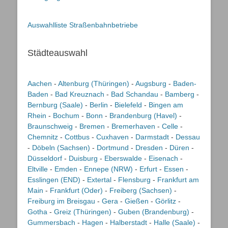
Auswahlliste Straßenbahnbetriebe
Städteauswahl
Aachen
-
Altenburg (Thüringen)
-
Augsburg
-
Baden-
Baden
-
Bad Kreuznach
-
Bad Schandau
-
Bamberg
-
Bernburg (Saale)
-
Berlin
-
Bielefeld
-
Bingen am
Rhein
-
Bochum
-
Bonn
-
Brandenburg (Havel)
-
Braunschweig
-
Bremen
-
Bremerhaven
-
Celle
-
Chemnitz
-
Cottbus
-
Cuxhaven
-
Darmstadt
-
Dessau
-
Döbeln (Sachsen)
-
Dortmund
-
Dresden
-
Düren
-
Düsseldorf
-
Duisburg
-
Eberswalde
-
Eisenach
-
Eltville
-
Emden
-
Ennepe (NRW)
-
Erfurt
-
Essen
-
Esslingen (END)
-
Extertal
-
Flensburg
-
Frankfurt am
Main
-
Frankfurt (Oder)
-
Freiberg (Sachsen)
-
Freiburg im Breisgau
-
Gera
-
Gießen
-
Görlitz
-
Gotha
-
Greiz (Thüringen)
-
Guben (Brandenburg)
-
Gummersbach
-
Hagen
-
Halberstadt
-
Halle (Saale)
-