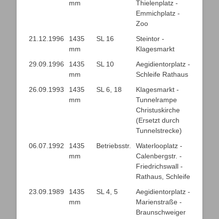
mm
Thielenplatz -
Emmichplatz -
Zoo
21.12.1996
1435
SL 16
Steintor -
mm
Klagesmarkt
29.09.1996
1435
SL 10
Aegidientorplatz -
mm
Schleife Rathaus
26.09.1993
1435
SL 6, 18
Klagesmarkt -
mm
Tunnelrampe
Christuskirche
(Ersetzt durch
Tunnelstrecke)
06.07.1992
1435
Betriebsstr.
Waterlooplatz -
mm
Calenbergstr. -
Friedrichswall -
Rathaus, Schleife
23.09.1989
1435
SL 4, 5
Aegidientorplatz -
mm
Marienstraße -
Braunschweiger