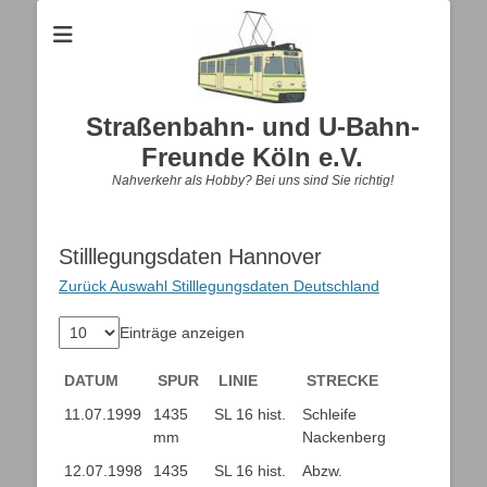
Straßenbahn- und U-Bahn-
Freunde Köln e.V.
Nahverkehr als Hobby? Bei uns sind Sie richtig!
Stilllegungsdaten Hannover
Zurück Auswahl Stilllegungsdaten Deutschland
Einträge anzeigen
DATUM
SPUR
LINIE
STRECKE
DATUM
SPUR
LINIE
STRECKE
11.07.1999
1435
SL 16 hist.
Schleife
mm
Nackenberg
12.07.1998
1435
SL 16 hist.
Abzw.