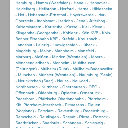
Hamburg
-
Hamm (Westfalen)
-
Hanau
-
Hannover
-
Heidelberg
-
Heilbronn
-
Herford
-
Herne
-
Hildesheim
-
Hof
-
Hohenstein-Ernstthal
-
Hoyerswerda
-
Idar-
Oberstein
-
Ingolstadt
-
Iserlohn
-
Jena
-
Jüterbog
-
Kaiserslautern
-
Karlsruhe
-
Kassel
-
Kiel
-
Kleve
-
Klingenthal-Georgenthal
-
Koblenz
-
Köln KVB
-
Köln-
Bonner Eisenbahn KBE
-
Krefeld
-
Kreuznach
-
Landshut
-
Leipzig
-
Ludwigshafen
-
Lübeck
-
Magdeburg
-
Mainz
-
Mannheim
-
Mansfeld
-
Marburg
-
Meißen
-
Minden (Westfalen)
-
Moers
-
Mönchengladbach
-
Monheim
-
Mühlhausen
(Thüringen)
-
Mülheim (Ruhr)
-
Müllheim-Badenweiler
-
München
-
Münster (Westfalen)
-
Naumburg (Saale)
-
Neunkirchen (Saar)
-
Neuss
-
Neuwied
-
Nordhausen
-
Nürnberg
-
Oberhausen
-
OEG
-
Offenbach
-
Oldenburg
-
Opladen
-
Osnabrück
-
Paderborn
-
Pfälzische Oberlandbahn
-
Pforzheim
-
Klb. Pforzheim-Ittersbach
-
Pirmasens
-
Plauen
(Vogtland)
-
Potsdam
-
Ravensburg
-
Regensburg
-
Remscheid
-
Reutlingen
-
Rheydt
-
Riesa
-
Rostock
-
Saarbrücken
-
Saarlouis
-
Schandau
-
Schleswig
-