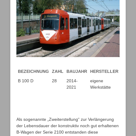
BEZEICHNUNG
ZAHL
BAUJAHR
HERSTELLER
NUMM
BEZEICHNUNG
ZAHL
BAUJAHR
HERSTELLER
NUMM
B 100 D
28
2014-
eigene
2401-2
2021
Werkstätte
Als sogenannte „Zweiterstellung“ zur Verlängerung
der Lebensdauer der konstruktiv noch gut erhaltenen
B-Wagen der Serie 2100 entstanden diese