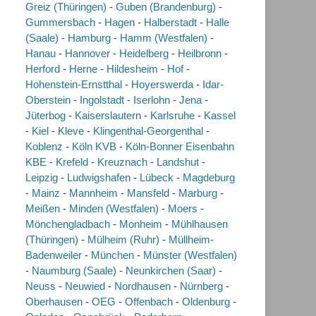
Greiz (Thüringen)
-
Guben (Brandenburg)
-
Gummersbach
-
Hagen
-
Halberstadt
-
Halle
(Saale)
-
Hamburg
-
Hamm (Westfalen)
-
Hanau
-
Hannover
-
Heidelberg
-
Heilbronn
-
Herford
-
Herne
-
Hildesheim
-
Hof
-
Hohenstein-Ernstthal
-
Hoyerswerda
-
Idar-
Oberstein
-
Ingolstadt
-
Iserlohn
-
Jena
-
Jüterbog
-
Kaiserslautern
-
Karlsruhe
-
Kassel
-
Kiel
-
Kleve
-
Klingenthal-Georgenthal
-
Koblenz
-
Köln KVB
-
Köln-Bonner Eisenbahn
KBE
-
Krefeld
-
Kreuznach
-
Landshut
-
Leipzig
-
Ludwigshafen
-
Lübeck
-
Magdeburg
-
Mainz
-
Mannheim
-
Mansfeld
-
Marburg
-
Meißen
-
Minden (Westfalen)
-
Moers
-
Mönchengladbach
-
Monheim
-
Mühlhausen
(Thüringen)
-
Mülheim (Ruhr)
-
Müllheim-
Badenweiler
-
München
-
Münster (Westfalen)
-
Naumburg (Saale)
-
Neunkirchen (Saar)
-
Neuss
-
Neuwied
-
Nordhausen
-
Nürnberg
-
Oberhausen
-
OEG
-
Offenbach
-
Oldenburg
-