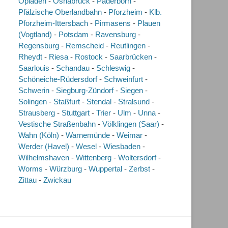
Opladen
-
Osnabrück
-
Paderborn
-
Pfälzische Oberlandbahn
-
Pforzheim
-
Klb.
Pforzheim-Ittersbach
-
Pirmasens
-
Plauen
(Vogtland)
-
Potsdam
-
Ravensburg
-
Regensburg
-
Remscheid
-
Reutlingen
-
Rheydt
-
Riesa
-
Rostock
-
Saarbrücken
-
Saarlouis
-
Schandau
-
Schleswig
-
Schöneiche-Rüdersdorf
-
Schweinfurt
-
Schwerin
-
Siegburg-Zündorf
-
Siegen
-
Solingen
-
Staßfurt
-
Stendal
-
Stralsund
-
Strausberg
-
Stuttgart
-
Trier
-
Ulm
-
Unna
-
Vestische Straßenbahn
-
Völklingen (Saar)
-
Wahn (Köln)
-
Warnemünde
-
Weimar
-
Werder (Havel)
-
Wesel
-
Wiesbaden
-
Wilhelmshaven
-
Wittenberg
-
Woltersdorf
-
Worms
-
Würzburg
-
Wuppertal
-
Zerbst
-
Zittau
-
Zwickau