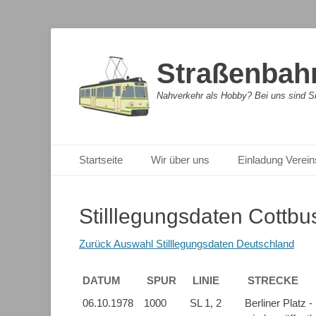
Straßenbahn
Nahverkehr als Hobby? Bei uns sind Sie
Primäres Menü
Zum
Startseite
Wir über uns
Einladung Verein
Inhalt
springen
Stilllegungsdaten Cottbu
Zurück Auswahl Stilllegungsdaten Deutschland
DATUM
SPUR
LINIE
STRECKE
DATUM
SPUR
LINIE
STRECKE
06.10.1978
1000
SL 1, 2
Berliner Platz 