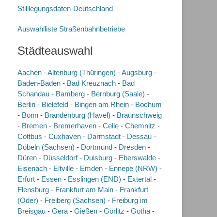
Stilllegungsdaten-Deutschland
Auswahlliste Straßenbahnbetriebe
Städteauswahl
Aachen
-
Altenburg (Thüringen)
-
Augsburg
-
Baden-Baden
-
Bad Kreuznach
-
Bad
Schandau
-
Bamberg
-
Bernburg (Saale)
-
Berlin
-
Bielefeld
-
Bingen am Rhein
-
Bochum
-
Bonn
-
Brandenburg (Havel)
-
Braunschweig
-
Bremen
-
Bremerhaven
-
Celle
-
Chemnitz
-
Cottbus
-
Cuxhaven
-
Darmstadt
-
Dessau
-
Döbeln (Sachsen)
-
Dortmund
-
Dresden
-
Düren
-
Düsseldorf
-
Duisburg
-
Eberswalde
-
Eisenach
-
Eltville
-
Emden
-
Ennepe (NRW)
-
Erfurt
-
Essen
-
Esslingen (END)
-
Extertal
-
Flensburg
-
Frankfurt am Main
-
Frankfurt
(Oder)
-
Freiberg (Sachsen)
-
Freiburg im
Breisgau
-
Gera
-
Gießen
-
Görlitz
-
Gotha
-