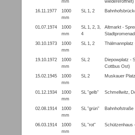
mm
wiedereröffnet)
16.11.1977
1000
SL 1, 2
Bahnhofsbrück
mm
01.07.1974
1000
SL 1, 2, 3,
Altmarkt - Spr
mm
4
Stadtpromenad
30.10.1973
1000
SL 1, 2
Thälmannplatz -
mm
19.10.1972
1000
SL 2
Diepowplatz - 
mm
Cottbus Ost)
15.02.1945
1000
SL 2
Muskauer Platz
mm
01.12.1934
1000
SL "gelb"
Schmellwitz, D
mm
02.08.1914
1000
SL "grün"
Bahnhofstraße 
mm
06.03.1914
1000
SL "rot"
Schützenhaus -
mm