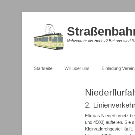
Straßenbahn
Nahverkehr als Hobby? Bei uns sind Sie
Primäres Menü
Zum
Startseite
Wir über uns
Einladung Verein
Inhalt
springen
Niederflurf
2. Linienverkeh
Für das Niederflurnetz b
und 4500) aufteilen. Sie s
Kleinraddrehgestell läuft.