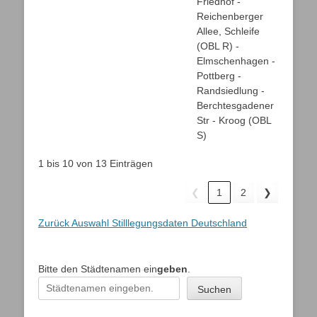
Friedhof -
Reichenberger
Allee, Schleife
(OBL R) -
Elmschenhagen -
Pottberg -
Randsiedlung -
Berchtesgadener
Str - Kroog (OBL
S)
1 bis 10 von 13 Einträgen
❮
1
2
❯
Zurück Auswahl Stilllegungsdaten Deutschland
Bitte den Städtenamen ein
geben
.
Suchen