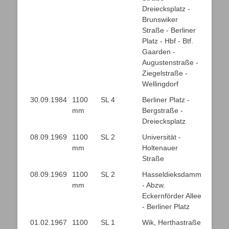
Dreiecksplatz -
Brunswiker
Straße - Berliner
Platz - Hbf - Btf.
Gaarden -
Augustenstraße -
Ziegelstraße -
Wellingdorf
30.09.1984
1100
SL 4
Berliner Platz -
mm
Bergstraße -
Dreiecksplatz
08.09.1969
1100
SL 2
Universität -
mm
Holtenauer
Straße
08.09.1969
1100
SL 2
Hasseldieksdamm
mm
- Abzw.
Eckernförder Allee
- Berliner Platz
01.02.1967
1100
SL 1
Wik, Herthastraße