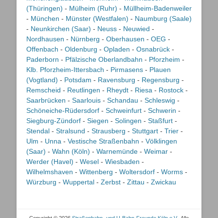
(Thüringen)
-
Mülheim (Ruhr)
-
Müllheim-Badenweiler
-
München
-
Münster (Westfalen)
-
Naumburg (Saale)
-
Neunkirchen (Saar)
-
Neuss
-
Neuwied
-
Nordhausen
-
Nürnberg
-
Oberhausen
-
OEG
-
Offenbach
-
Oldenburg
-
Opladen
-
Osnabrück
-
Paderborn
-
Pfälzische Oberlandbahn
-
Pforzheim
-
Klb. Pforzheim-Ittersbach
-
Pirmasens
-
Plauen
(Vogtland)
-
Potsdam
-
Ravensburg
-
Regensburg
-
Remscheid
-
Reutlingen
-
Rheydt
-
Riesa
-
Rostock
-
Saarbrücken
-
Saarlouis
-
Schandau
-
Schleswig
-
Schöneiche-Rüdersdorf
-
Schweinfurt
-
Schwerin
-
Siegburg-Zündorf
-
Siegen
-
Solingen
-
Staßfurt
-
Stendal
-
Stralsund
-
Strausberg
-
Stuttgart
-
Trier
-
Ulm
-
Unna
-
Vestische Straßenbahn
-
Völklingen
(Saar)
-
Wahn (Köln)
-
Warnemünde
-
Weimar
-
Werder (Havel)
-
Wesel
-
Wiesbaden
-
Wilhelmshaven
-
Wittenberg
-
Woltersdorf
-
Worms
-
Würzburg
-
Wuppertal
-
Zerbst
-
Zittau
-
Zwickau