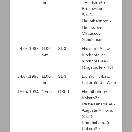
mm
- Feldstraße -
Brunswiker
Straße -
Hauptbahnhof -
Hamburger
Chaussee -
Schulensee
24.04.1965
1100
SL 3
Hassee - Abzw.
mm
Kirchhofallee -
Kirchhofallee -
Ringstraße - Hbf
24.04.1965
1100
SL 3
Eichhof - Abzw.
mm
Eckernförder Allee
15.04.1964
Obus
OBL T
Hauptbahnhof -
Kaistraße -
Raiffeisenstraße -
Auguste-Viktoria
Straße -
Friedrichstraße -
Kaistraße