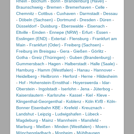
Rhein
-
Bochum
-
Bonn
-
Brandenburg (Havel)
-
Braunschweig
-
Bremen
-
Bremerhaven
-
Celle
-
Chemnitz
-
Cottbus
-
Cuxhaven
-
Darmstadt
-
Dessau
-
Döbeln (Sachsen)
-
Dortmund
-
Dresden
-
Düren
-
Düsseldorf
-
Duisburg
-
Eberswalde
-
Eisenach
-
Eltville
-
Emden
-
Ennepe (NRW)
-
Erfurt
-
Essen
-
Esslingen (END)
-
Extertal
-
Flensburg
-
Frankfurt am
Main
-
Frankfurt (Oder)
-
Freiberg (Sachsen)
-
Freiburg im Breisgau
-
Gera
-
Gießen
-
Görlitz
-
Gotha
-
Greiz (Thüringen)
-
Guben (Brandenburg)
-
Gummersbach
-
Hagen
-
Halberstadt
-
Halle (Saale)
-
Hamburg
-
Hamm (Westfalen)
-
Hanau
-
Hannover
-
Heidelberg
-
Heilbronn
-
Herford
-
Herne
-
Hildesheim
-
Hof
-
Hohenstein-Ernstthal
-
Hoyerswerda
-
Idar-
Oberstein
-
Ingolstadt
-
Iserlohn
-
Jena
-
Jüterbog
-
Kaiserslautern
-
Karlsruhe
-
Kassel
-
Kiel
-
Kleve
-
Klingenthal-Georgenthal
-
Koblenz
-
Köln KVB
-
Köln-
Bonner Eisenbahn KBE
-
Krefeld
-
Kreuznach
-
Landshut
-
Leipzig
-
Ludwigshafen
-
Lübeck
-
Magdeburg
-
Mainz
-
Mannheim
-
Mansfeld
-
Marburg
-
Meißen
-
Minden (Westfalen)
-
Moers
-
Mönchengladbach
-
Monheim
-
Mühlhausen