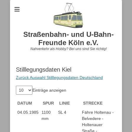
Straßenbahn- und U-Bahn-
Freunde Köln e.V.
Nahverkehr als Hobby? Bei uns sind Sie richtig!
Stilllegungsdaten Kiel
Zurück Auswahl Stilllegungsdaten Deutschland
Einträge anzeigen
DATUM
SPUR
LINIE
STRECKE
DATUM
SPUR
LINIE
STRECKE
04.05.1985
1100
SL 4
Fähre Holtenau -
mm
Belvedere -
Holtenauer
Straße -