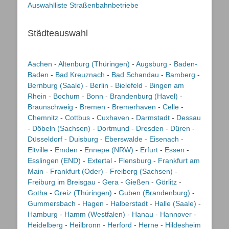
Auswahlliste Straßenbahnbetriebe
Städteauswahl
Aachen
-
Altenburg (Thüringen)
-
Augsburg
-
Baden-
Baden
-
Bad Kreuznach
-
Bad Schandau
-
Bamberg
-
Bernburg (Saale)
-
Berlin
-
Bielefeld
-
Bingen am
Rhein
-
Bochum
-
Bonn
-
Brandenburg (Havel)
-
Braunschweig
-
Bremen
-
Bremerhaven
-
Celle
-
Chemnitz
-
Cottbus
-
Cuxhaven
-
Darmstadt
-
Dessau
-
Döbeln (Sachsen)
-
Dortmund
-
Dresden
-
Düren
-
Düsseldorf
-
Duisburg
-
Eberswalde
-
Eisenach
-
Eltville
-
Emden
-
Ennepe (NRW)
-
Erfurt
-
Essen
-
Esslingen (END)
-
Extertal
-
Flensburg
-
Frankfurt am
Main
-
Frankfurt (Oder)
-
Freiberg (Sachsen)
-
Freiburg im Breisgau
-
Gera
-
Gießen
-
Görlitz
-
Gotha
-
Greiz (Thüringen)
-
Guben (Brandenburg)
-
Gummersbach
-
Hagen
-
Halberstadt
-
Halle (Saale)
-
Hamburg
-
Hamm (Westfalen)
-
Hanau
-
Hannover
-
Heidelberg
-
Heilbronn
-
Herford
-
Herne
-
Hildesheim