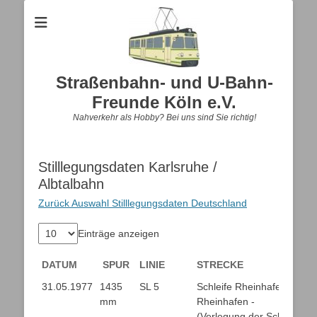
Straßenbahn- und U-Bahn-
Freunde Köln e.V.
Nahverkehr als Hobby? Bei uns sind Sie richtig!
Stilllegungsdaten Karlsruhe /
Albtalbahn
Zurück Auswahl Stilllegungsdaten Deutschland
Einträge anzeigen
DATUM
SPUR
LINIE
STRECKE
DATUM
SPUR
LINIE
STRECKE
31.05.1977
1435
SL 5
Schleife Rheinhafen -
mm
Rheinhafen -
(Verlegung der Schleife