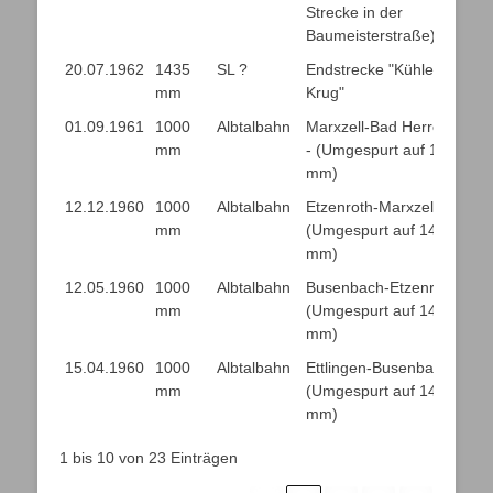
Strecke in der
Baumeisterstraße)
20.07.1962
1435
SL ?
Endstrecke "Kühler
mm
Krug"
01.09.1961
1000
Albtalbahn
Marxzell-Bad Herrenalb
mm
- (Umgespurt auf 1435
mm)
12.12.1960
1000
Albtalbahn
Etzenroth-Marxzell -
mm
(Umgespurt auf 1435
mm)
12.05.1960
1000
Albtalbahn
Busenbach-Etzenroth -
mm
(Umgespurt auf 1435
mm)
15.04.1960
1000
Albtalbahn
Ettlingen-Busenbach -
mm
(Umgespurt auf 1435
mm)
1 bis 10 von 23 Einträgen