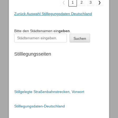
❮
1
2
3
❯
Zurück Auswahl Stilllegungsdaten Deutschland
Bitte den Städtenamen ein
geben
.
Suchen
Stilllegungsseiten
Stillgelegte Straßenbahnstrecken, Vorwort
Stilllegungsdaten-Deutschland