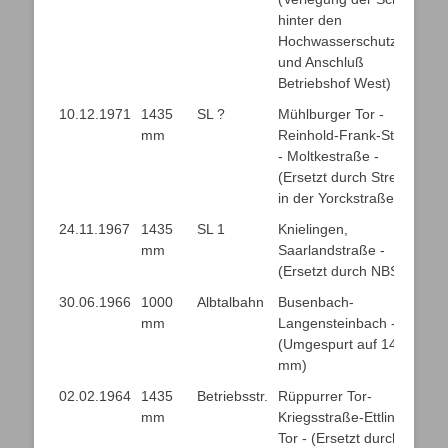
hinter den
Hochwasserschutzdeich
und Anschluß
Betriebshof West)
10.12.1971
1435
SL ?
Mühlburger Tor -
mm
Reinhold-Frank-Straße
- Moltkestraße -
(Ersetzt durch Strecke
in der Yorckstraße)
24.11.1967
1435
SL 1
Knielingen,
mm
Saarlandstraße -
(Ersetzt durch NBS)
30.06.1966
1000
Albtalbahn
Busenbach-
mm
Langensteinbach -
(Umgespurt auf 1435
mm)
02.02.1964
1435
Betriebsstr.
Rüppurrer Tor-
mm
Kriegsstraße-Ettlinger
Tor - (Ersetzt durch