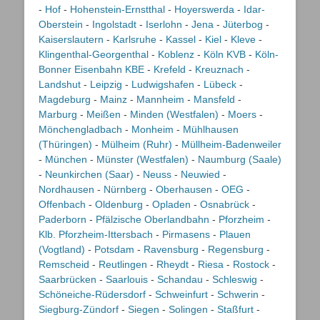
-
Hof
-
Hohenstein-Ernstthal
-
Hoyerswerda
-
Idar-
Oberstein
-
Ingolstadt
-
Iserlohn
-
Jena
-
Jüterbog
-
Kaiserslautern
-
Karlsruhe
-
Kassel
-
Kiel
-
Kleve
-
Klingenthal-Georgenthal
-
Koblenz
-
Köln KVB
-
Köln-
Bonner Eisenbahn KBE
-
Krefeld
-
Kreuznach
-
Landshut
-
Leipzig
-
Ludwigshafen
-
Lübeck
-
Magdeburg
-
Mainz
-
Mannheim
-
Mansfeld
-
Marburg
-
Meißen
-
Minden (Westfalen)
-
Moers
-
Mönchengladbach
-
Monheim
-
Mühlhausen
(Thüringen)
-
Mülheim (Ruhr)
-
Müllheim-Badenweiler
-
München
-
Münster (Westfalen)
-
Naumburg (Saale)
-
Neunkirchen (Saar)
-
Neuss
-
Neuwied
-
Nordhausen
-
Nürnberg
-
Oberhausen
-
OEG
-
Offenbach
-
Oldenburg
-
Opladen
-
Osnabrück
-
Paderborn
-
Pfälzische Oberlandbahn
-
Pforzheim
-
Klb. Pforzheim-Ittersbach
-
Pirmasens
-
Plauen
(Vogtland)
-
Potsdam
-
Ravensburg
-
Regensburg
-
Remscheid
-
Reutlingen
-
Rheydt
-
Riesa
-
Rostock
-
Saarbrücken
-
Saarlouis
-
Schandau
-
Schleswig
-
Schöneiche-Rüdersdorf
-
Schweinfurt
-
Schwerin
-
Siegburg-Zündorf
-
Siegen
-
Solingen
-
Staßfurt
-