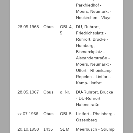
Parkfriedhof -
Moers, Neumarkt -
Neukirchen - Vluyn
28.05.1968
Obus
OBL 4,
DU, Ruhrort,
5
Friedrichsplatz -
Ruhrort, Brücke -
Homberg,
Bismarckplatz -
Alexanderstraße -
Moers, Neumarkt -
Utfort - Rheinkamp -
Repelen - Lintfort -
Kamp-Lintfort
28.05.1967
Obus
o. Nr.
DU-Ruhrort, Brücke
- DU-Ruhrort,
Hafenstraße
xx.07.1966
Obus
OBL 5
Lintfort - Rheinberg -
Ossenberg
20.10.1958
1435
SL M
Meerbusch - Strümp