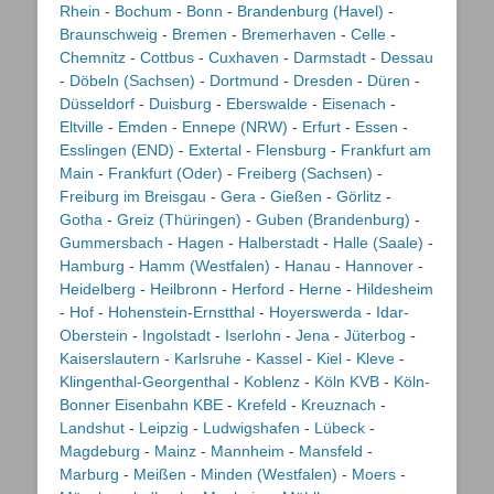
Rhein
-
Bochum
-
Bonn
-
Brandenburg (Havel)
-
Braunschweig
-
Bremen
-
Bremerhaven
-
Celle
-
Chemnitz
-
Cottbus
-
Cuxhaven
-
Darmstadt
-
Dessau
-
Döbeln (Sachsen)
-
Dortmund
-
Dresden
-
Düren
-
Düsseldorf
-
Duisburg
-
Eberswalde
-
Eisenach
-
Eltville
-
Emden
-
Ennepe (NRW)
-
Erfurt
-
Essen
-
Esslingen (END)
-
Extertal
-
Flensburg
-
Frankfurt am
Main
-
Frankfurt (Oder)
-
Freiberg (Sachsen)
-
Freiburg im Breisgau
-
Gera
-
Gießen
-
Görlitz
-
Gotha
-
Greiz (Thüringen)
-
Guben (Brandenburg)
-
Gummersbach
-
Hagen
-
Halberstadt
-
Halle (Saale)
-
Hamburg
-
Hamm (Westfalen)
-
Hanau
-
Hannover
-
Heidelberg
-
Heilbronn
-
Herford
-
Herne
-
Hildesheim
-
Hof
-
Hohenstein-Ernstthal
-
Hoyerswerda
-
Idar-
Oberstein
-
Ingolstadt
-
Iserlohn
-
Jena
-
Jüterbog
-
Kaiserslautern
-
Karlsruhe
-
Kassel
-
Kiel
-
Kleve
-
Klingenthal-Georgenthal
-
Koblenz
-
Köln KVB
-
Köln-
Bonner Eisenbahn KBE
-
Krefeld
-
Kreuznach
-
Landshut
-
Leipzig
-
Ludwigshafen
-
Lübeck
-
Magdeburg
-
Mainz
-
Mannheim
-
Mansfeld
-
Marburg
-
Meißen
-
Minden (Westfalen)
-
Moers
-