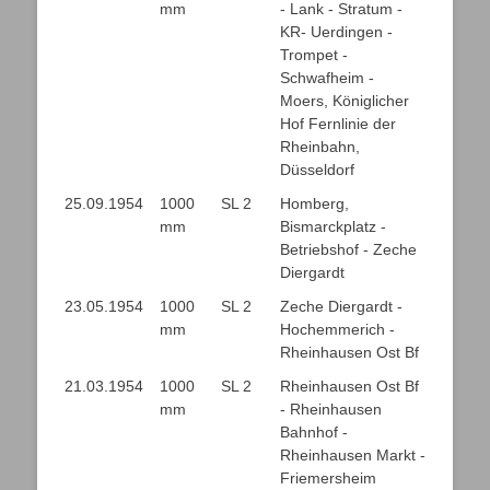
mm
- Lank - Stratum -
KR- Uerdingen -
Trompet -
Schwafheim -
Moers, Königlicher
Hof Fernlinie der
Rheinbahn,
Düsseldorf
25.09.1954
1000
SL 2
Homberg,
mm
Bismarckplatz -
Betriebshof - Zeche
Diergardt
23.05.1954
1000
SL 2
Zeche Diergardt -
mm
Hochemmerich -
Rheinhausen Ost Bf
21.03.1954
1000
SL 2
Rheinhausen Ost Bf
mm
- Rheinhausen
Bahnhof -
Rheinhausen Markt -
Friemersheim