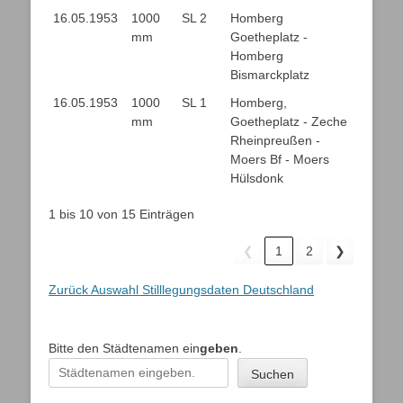
16.05.1953
1000
SL 2
Homberg
mm
Goetheplatz -
Homberg
Bismarckplatz
16.05.1953
1000
SL 1
Homberg,
mm
Goetheplatz - Zeche
Rheinpreußen -
Moers Bf - Moers
Hülsdonk
1 bis 10 von 15 Einträgen
❮
1
2
❯
Zurück Auswahl Stilllegungsdaten Deutschland
Bitte den Städtenamen ein
geben
.
Suchen