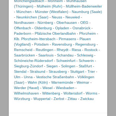
Mönchengladbach
-
Monheim
-
Mühlhausen
(Thüringen)
-
Mülheim (Ruhr)
-
Müllheim-Badenweiler
-
München
-
Münster (Westfalen)
-
Naumburg (Saale)
-
Neunkirchen (Saar)
-
Neuss
-
Neuwied
-
Nordhausen
-
Nürnberg
-
Oberhausen
-
OEG
-
Offenbach
-
Oldenburg
-
Opladen
-
Osnabrück
-
Paderborn
-
Pfälzische Oberlandbahn
-
Pforzheim
-
Klb. Pforzheim-Ittersbach
-
Pirmasens
-
Plauen
(Vogtland)
-
Potsdam
-
Ravensburg
-
Regensburg
-
Remscheid
-
Reutlingen
-
Rheydt
-
Riesa
-
Rostock
-
Saarbrücken
-
Saarlouis
-
Schandau
-
Schleswig
-
Schöneiche-Rüdersdorf
-
Schweinfurt
-
Schwerin
-
Siegburg-Zündorf
-
Siegen
-
Solingen
-
Staßfurt
-
Stendal
-
Stralsund
-
Strausberg
-
Stuttgart
-
Trier
-
Ulm
-
Unna
-
Vestische Straßenbahn
-
Völklingen
(Saar)
-
Wahn (Köln)
-
Warnemünde
-
Weimar
-
Werder (Havel)
-
Wesel
-
Wiesbaden
-
Wilhelmshaven
-
Wittenberg
-
Woltersdorf
-
Worms
-
Würzburg
-
Wuppertal
-
Zerbst
-
Zittau
-
Zwickau