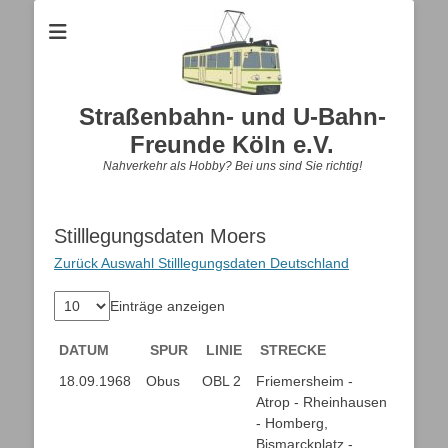
Straßenbahn- und U-Bahn-
Freunde Köln e.V.
Nahverkehr als Hobby? Bei uns sind Sie richtig!
Stilllegungsdaten Moers
Zurück Auswahl Stilllegungsdaten Deutschland
Einträge anzeigen
DATUM
SPUR
LINIE
STRECKE
DATUM
SPUR
LINIE
STRECKE
18.09.1968
Obus
OBL 2
Friemersheim -
Atrop - Rheinhausen
- Homberg,
Bismarckplatz -