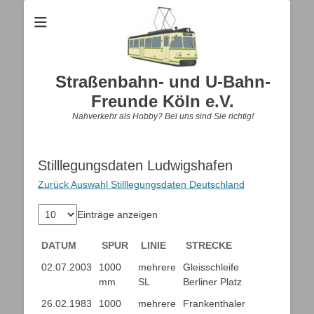
Straßenbahn- und U-Bahn-
Freunde Köln e.V.
Nahverkehr als Hobby? Bei uns sind Sie richtig!
Stilllegungsdaten Ludwigshafen
Zurück Auswahl Stilllegungsdaten Deutschland
Einträge anzeigen
DATUM
SPUR
LINIE
STRECKE
DATUM
SPUR
LINIE
STRECKE
02.07.2003
1000
mehrere
Gleisschleife
mm
SL
Berliner Platz
26.02.1983
1000
mehrere
Frankenthaler