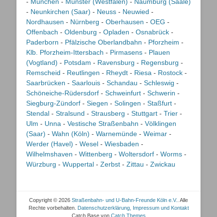
-
München
-
Münster (Westfalen)
-
Naumburg (Saale)
-
Neunkirchen (Saar)
-
Neuss
-
Neuwied
-
Nordhausen
-
Nürnberg
-
Oberhausen
-
OEG
-
Offenbach
-
Oldenburg
-
Opladen
-
Osnabrück
-
Paderborn
-
Pfälzische Oberlandbahn
-
Pforzheim
-
Klb. Pforzheim-Ittersbach
-
Pirmasens
-
Plauen
(Vogtland)
-
Potsdam
-
Ravensburg
-
Regensburg
-
Remscheid
-
Reutlingen
-
Rheydt
-
Riesa
-
Rostock
-
Saarbrücken
-
Saarlouis
-
Schandau
-
Schleswig
-
Schöneiche-Rüdersdorf
-
Schweinfurt
-
Schwerin
-
Siegburg-Zündorf
-
Siegen
-
Solingen
-
Staßfurt
-
Stendal
-
Stralsund
-
Strausberg
-
Stuttgart
-
Trier
-
Ulm
-
Unna
-
Vestische Straßenbahn
-
Völklingen
(Saar)
-
Wahn (Köln)
-
Warnemünde
-
Weimar
-
Werder (Havel)
-
Wesel
-
Wiesbaden
-
Wilhelmshaven
-
Wittenberg
-
Woltersdorf
-
Worms
-
Würzburg
-
Wuppertal
-
Zerbst
-
Zittau
-
Zwickau
Copyright © 2026
Straßenbahn- und U-Bahn-Freunde Köln e.V.
. Alle
Rechte vorbehalten.
Datenschutzerklärung, Impressum und Kontakt
Catch Base von
Catch Themes