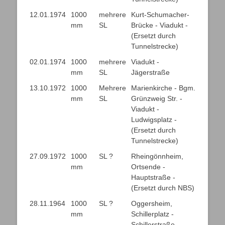
12.01.1974
1000
mehrere
Kurt-Schumacher-
mm
SL
Brücke - Viadukt -
(Ersetzt durch
Tunnelstrecke)
02.01.1974
1000
mehrere
Viadukt -
mm
SL
Jägerstraße
13.10.1972
1000
Mehrere
Marienkirche - Bgm.
mm
SL
Grünzweig Str. -
Viadukt -
Ludwigsplatz -
(Ersetzt durch
Tunnelstrecke)
27.09.1972
1000
SL ?
Rheingönnheim,
mm
Ortsende -
Hauptstraße -
(Ersetzt durch NBS)
28.11.1964
1000
SL ?
Oggersheim,
mm
Schillerplatz -
Schillerstraße -