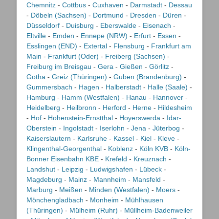
Chemnitz
-
Cottbus
-
Cuxhaven
-
Darmstadt
-
Dessau
-
Döbeln (Sachsen)
-
Dortmund
-
Dresden
-
Düren
-
Düsseldorf
-
Duisburg
-
Eberswalde
-
Eisenach
-
Eltville
-
Emden
-
Ennepe (NRW)
-
Erfurt
-
Essen
-
Esslingen (END)
-
Extertal
-
Flensburg
-
Frankfurt am
Main
-
Frankfurt (Oder)
-
Freiberg (Sachsen)
-
Freiburg im Breisgau
-
Gera
-
Gießen
-
Görlitz
-
Gotha
-
Greiz (Thüringen)
-
Guben (Brandenburg)
-
Gummersbach
-
Hagen
-
Halberstadt
-
Halle (Saale)
-
Hamburg
-
Hamm (Westfalen)
-
Hanau
-
Hannover
-
Heidelberg
-
Heilbronn
-
Herford
-
Herne
-
Hildesheim
-
Hof
-
Hohenstein-Ernstthal
-
Hoyerswerda
-
Idar-
Oberstein
-
Ingolstadt
-
Iserlohn
-
Jena
-
Jüterbog
-
Kaiserslautern
-
Karlsruhe
-
Kassel
-
Kiel
-
Kleve
-
Klingenthal-Georgenthal
-
Koblenz
-
Köln KVB
-
Köln-
Bonner Eisenbahn KBE
-
Krefeld
-
Kreuznach
-
Landshut
-
Leipzig
-
Ludwigshafen
-
Lübeck
-
Magdeburg
-
Mainz
-
Mannheim
-
Mansfeld
-
Marburg
-
Meißen
-
Minden (Westfalen)
-
Moers
-
Mönchengladbach
-
Monheim
-
Mühlhausen
(Thüringen)
-
Mülheim (Ruhr)
-
Müllheim-Badenweiler