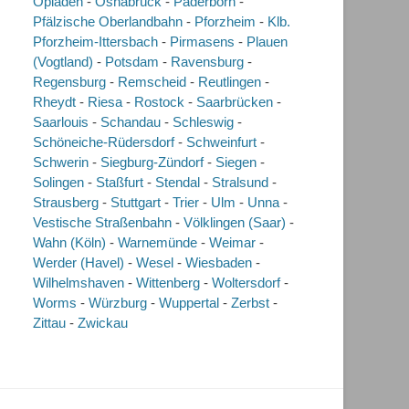
Opladen
-
Osnabrück
-
Paderborn
-
Pfälzische Oberlandbahn
-
Pforzheim
-
Klb.
Pforzheim-Ittersbach
-
Pirmasens
-
Plauen
(Vogtland)
-
Potsdam
-
Ravensburg
-
Regensburg
-
Remscheid
-
Reutlingen
-
Rheydt
-
Riesa
-
Rostock
-
Saarbrücken
-
Saarlouis
-
Schandau
-
Schleswig
-
Schöneiche-Rüdersdorf
-
Schweinfurt
-
Schwerin
-
Siegburg-Zündorf
-
Siegen
-
Solingen
-
Staßfurt
-
Stendal
-
Stralsund
-
Strausberg
-
Stuttgart
-
Trier
-
Ulm
-
Unna
-
Vestische Straßenbahn
-
Völklingen (Saar)
-
Wahn (Köln)
-
Warnemünde
-
Weimar
-
Werder (Havel)
-
Wesel
-
Wiesbaden
-
Wilhelmshaven
-
Wittenberg
-
Woltersdorf
-
Worms
-
Würzburg
-
Wuppertal
-
Zerbst
-
Zittau
-
Zwickau