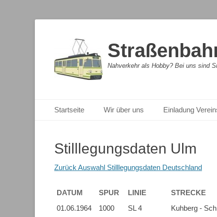
Straßenbahn
Nahverkehr als Hobby? Bei uns sind Sie
Primäres Menü
Zum
Startseite
Wir über uns
Einladung Verein
Inhalt
springen
Stilllegungsdaten Ulm
Zurück Auswahl Stilllegungsdaten Deutschland
DATUM
SPUR
LINIE
STRECKE
DATUM
SPUR
LINIE
STRECKE
01.06.1964
1000
SL 4
Kuhberg - Schi