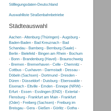
Stilllegungsdaten-Deutschland
Auswahlliste Straßenbahnbetriebe
Städteauswahl
Aachen
-
Altenburg (Thüringen)
-
Augsburg
-
Baden-Baden
-
Bad Kreuznach
-
Bad
Schandau
-
Bamberg
-
Bernburg (Saale)
-
Berlin
-
Bielefeld
-
Bingen am Rhein
-
Bochum
-
Bonn
-
Brandenburg (Havel)
-
Braunschweig
-
Bremen
-
Bremerhaven
-
Celle
-
Chemnitz
-
Cottbus
-
Cuxhaven
-
Darmstadt
-
Dessau
-
Döbeln (Sachsen)
-
Dortmund
-
Dresden
-
Düren
-
Düsseldorf
-
Duisburg
-
Eberswalde
-
Eisenach
-
Eltville
-
Emden
-
Ennepe (NRW)
-
Erfurt
-
Essen
-
Esslingen (END)
-
Extertal
-
Flensburg
-
Frankfurt am Main
-
Frankfurt
(Oder)
-
Freiberg (Sachsen)
-
Freiburg im
Breisgau
-
Gera
-
Gießen
-
Görlitz
-
Gotha
-