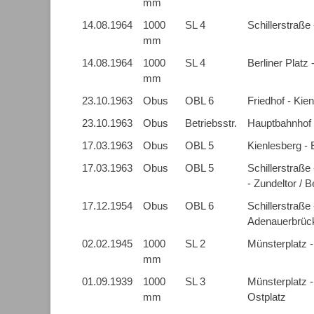
mm
14.08.1964
1000
SL 4
Schillerstraße
mm
14.08.1964
1000
SL 4
Berliner Platz
mm
23.10.1963
Obus
OBL 6
Friedhof - Kie
23.10.1963
Obus
Betriebsstr.
Hauptbahnhof -
17.03.1963
Obus
OBL 5
Kienlesberg - 
17.03.1963
Obus
OBL 5
Schillerstraße
- Zundeltor / B
17.12.1954
Obus
OBL 6
Schillerstraße
Adenauerbrüc
02.02.1945
1000
SL 2
Münsterplatz 
mm
01.09.1939
1000
SL 3
Münsterplatz -
mm
Ostplatz