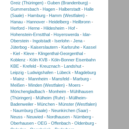
Greiz (Thüringen)
-
Guben (Brandenburg)
-
Gummersbach
-
Hagen
-
Halberstadt
-
Halle
(Saale)
-
Hamburg
-
Hamm (Westfalen)
-
Hanau
-
Hannover
-
Heidelberg
-
Heilbronn
-
Herford
-
Herne
-
Hildesheim
-
Hof
-
Hohenstein-Ernstthal
-
Hoyerswerda
-
Idar-
Oberstein
-
Ingolstadt
-
Iserlohn
-
Jena
-
Jüterbog
-
Kaiserslautern
-
Karlsruhe
-
Kassel
-
Kiel
-
Kleve
-
Klingenthal-Georgenthal
-
Koblenz
-
Köln KVB
-
Köln-Bonner Eisenbahn
KBE
-
Krefeld
-
Kreuznach
-
Landshut
-
Leipzig
-
Ludwigshafen
-
Lübeck
-
Magdeburg
-
Mainz
-
Mannheim
-
Mansfeld
-
Marburg
-
Meißen
-
Minden (Westfalen)
-
Moers
-
Mönchengladbach
-
Monheim
-
Mühlhausen
(Thüringen)
-
Mülheim (Ruhr)
-
Müllheim-
Badenweiler
-
München
-
Münster (Westfalen)
-
Naumburg (Saale)
-
Neunkirchen (Saar)
-
Neuss
-
Neuwied
-
Nordhausen
-
Nürnberg
-
Oberhausen
-
OEG
-
Offenbach
-
Oldenburg
-