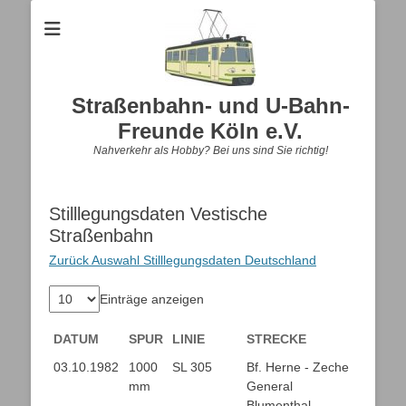
Straßenbahn- und U-Bahn-
Freunde Köln e.V.
Nahverkehr als Hobby? Bei uns sind Sie richtig!
Stilllegungsdaten Vestische
Straßenbahn
Zurück Auswahl Stilllegungsdaten Deutschland
Einträge anzeigen
DATUM
SPUR
LINIE
STRECKE
DATUM
SPUR
LINIE
STRECKE
03.10.1982
1000
SL 305
Bf. Herne - Zeche
mm
General
Blumenthal -