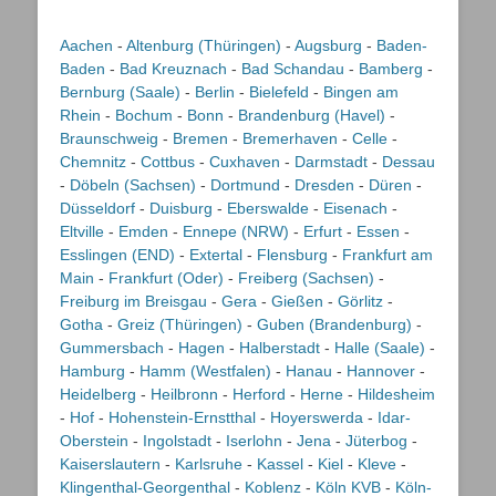
Aachen
-
Altenburg (Thüringen)
-
Augsburg
-
Baden-
Baden
-
Bad Kreuznach
-
Bad Schandau
-
Bamberg
-
Bernburg (Saale)
-
Berlin
-
Bielefeld
-
Bingen am
Rhein
-
Bochum
-
Bonn
-
Brandenburg (Havel)
-
Braunschweig
-
Bremen
-
Bremerhaven
-
Celle
-
Chemnitz
-
Cottbus
-
Cuxhaven
-
Darmstadt
-
Dessau
-
Döbeln (Sachsen)
-
Dortmund
-
Dresden
-
Düren
-
Düsseldorf
-
Duisburg
-
Eberswalde
-
Eisenach
-
Eltville
-
Emden
-
Ennepe (NRW)
-
Erfurt
-
Essen
-
Esslingen (END)
-
Extertal
-
Flensburg
-
Frankfurt am
Main
-
Frankfurt (Oder)
-
Freiberg (Sachsen)
-
Freiburg im Breisgau
-
Gera
-
Gießen
-
Görlitz
-
Gotha
-
Greiz (Thüringen)
-
Guben (Brandenburg)
-
Gummersbach
-
Hagen
-
Halberstadt
-
Halle (Saale)
-
Hamburg
-
Hamm (Westfalen)
-
Hanau
-
Hannover
-
Heidelberg
-
Heilbronn
-
Herford
-
Herne
-
Hildesheim
-
Hof
-
Hohenstein-Ernstthal
-
Hoyerswerda
-
Idar-
Oberstein
-
Ingolstadt
-
Iserlohn
-
Jena
-
Jüterbog
-
Kaiserslautern
-
Karlsruhe
-
Kassel
-
Kiel
-
Kleve
-
Klingenthal-Georgenthal
-
Koblenz
-
Köln KVB
-
Köln-