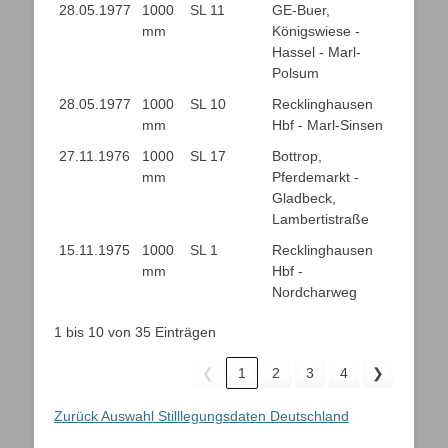
28.05.1977
1000
SL 11
GE-Buer,
mm
Königswiese -
Hassel - Marl-
Polsum
28.05.1977
1000
SL 10
Recklinghausen
mm
Hbf - Marl-Sinsen
27.11.1976
1000
SL 17
Bottrop,
mm
Pferdemarkt -
Gladbeck,
Lambertistraße
15.11.1975
1000
SL 1
Recklinghausen
mm
Hbf -
Nordcharweg
1 bis 10 von 35 Einträgen
❮
1
2
3
4
❯
Zurück Auswahl Stilllegungsdaten Deutschland