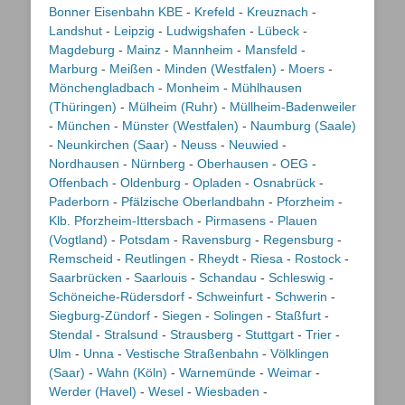
Bonner Eisenbahn KBE
-
Krefeld
-
Kreuznach
-
Landshut
-
Leipzig
-
Ludwigshafen
-
Lübeck
-
Magdeburg
-
Mainz
-
Mannheim
-
Mansfeld
-
Marburg
-
Meißen
-
Minden (Westfalen)
-
Moers
-
Mönchengladbach
-
Monheim
-
Mühlhausen
(Thüringen)
-
Mülheim (Ruhr)
-
Müllheim-Badenweiler
-
München
-
Münster (Westfalen)
-
Naumburg (Saale)
-
Neunkirchen (Saar)
-
Neuss
-
Neuwied
-
Nordhausen
-
Nürnberg
-
Oberhausen
-
OEG
-
Offenbach
-
Oldenburg
-
Opladen
-
Osnabrück
-
Paderborn
-
Pfälzische Oberlandbahn
-
Pforzheim
-
Klb. Pforzheim-Ittersbach
-
Pirmasens
-
Plauen
(Vogtland)
-
Potsdam
-
Ravensburg
-
Regensburg
-
Remscheid
-
Reutlingen
-
Rheydt
-
Riesa
-
Rostock
-
Saarbrücken
-
Saarlouis
-
Schandau
-
Schleswig
-
Schöneiche-Rüdersdorf
-
Schweinfurt
-
Schwerin
-
Siegburg-Zündorf
-
Siegen
-
Solingen
-
Staßfurt
-
Stendal
-
Stralsund
-
Strausberg
-
Stuttgart
-
Trier
-
Ulm
-
Unna
-
Vestische Straßenbahn
-
Völklingen
(Saar)
-
Wahn (Köln)
-
Warnemünde
-
Weimar
-
Werder (Havel)
-
Wesel
-
Wiesbaden
-