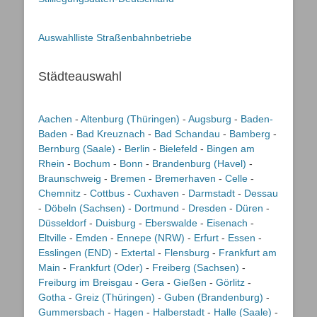
Auswahlliste Straßenbahnbetriebe
Städteauswahl
Aachen
-
Altenburg (Thüringen)
-
Augsburg
-
Baden-
Baden
-
Bad Kreuznach
-
Bad Schandau
-
Bamberg
-
Bernburg (Saale)
-
Berlin
-
Bielefeld
-
Bingen am
Rhein
-
Bochum
-
Bonn
-
Brandenburg (Havel)
-
Braunschweig
-
Bremen
-
Bremerhaven
-
Celle
-
Chemnitz
-
Cottbus
-
Cuxhaven
-
Darmstadt
-
Dessau
-
Döbeln (Sachsen)
-
Dortmund
-
Dresden
-
Düren
-
Düsseldorf
-
Duisburg
-
Eberswalde
-
Eisenach
-
Eltville
-
Emden
-
Ennepe (NRW)
-
Erfurt
-
Essen
-
Esslingen (END)
-
Extertal
-
Flensburg
-
Frankfurt am
Main
-
Frankfurt (Oder)
-
Freiberg (Sachsen)
-
Freiburg im Breisgau
-
Gera
-
Gießen
-
Görlitz
-
Gotha
-
Greiz (Thüringen)
-
Guben (Brandenburg)
-
Gummersbach
-
Hagen
-
Halberstadt
-
Halle (Saale)
-