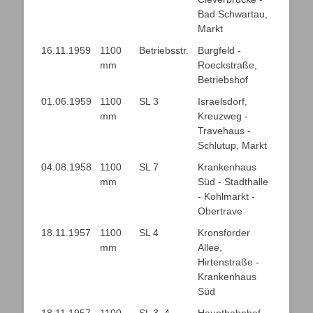
Bad Schwartau,
Markt
16.11.1959
1100
Betriebsstr.
Burgfeld -
mm
Roeckstraße,
Betriebshof
01.06.1959
1100
SL 3
Israelsdorf,
mm
Kreuzweg -
Travehaus -
Schlutup, Markt
04.08.1958
1100
SL 7
Krankenhaus
mm
Süd - Stadthalle
- Kohlmarkt -
Obertrave
18.11.1957
1100
SL 4
Kronsforder
mm
Allee,
Hirtenstraße -
Krankenhaus
Süd