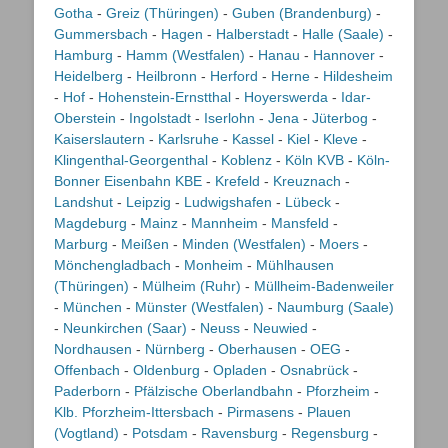
Gotha
-
Greiz (Thüringen)
-
Guben (Brandenburg)
-
Gummersbach
-
Hagen
-
Halberstadt
-
Halle (Saale)
-
Hamburg
-
Hamm (Westfalen)
-
Hanau
-
Hannover
-
Heidelberg
-
Heilbronn
-
Herford
-
Herne
-
Hildesheim
-
Hof
-
Hohenstein-Ernstthal
-
Hoyerswerda
-
Idar-
Oberstein
-
Ingolstadt
-
Iserlohn
-
Jena
-
Jüterbog
-
Kaiserslautern
-
Karlsruhe
-
Kassel
-
Kiel
-
Kleve
-
Klingenthal-Georgenthal
-
Koblenz
-
Köln KVB
-
Köln-
Bonner Eisenbahn KBE
-
Krefeld
-
Kreuznach
-
Landshut
-
Leipzig
-
Ludwigshafen
-
Lübeck
-
Magdeburg
-
Mainz
-
Mannheim
-
Mansfeld
-
Marburg
-
Meißen
-
Minden (Westfalen)
-
Moers
-
Mönchengladbach
-
Monheim
-
Mühlhausen
(Thüringen)
-
Mülheim (Ruhr)
-
Müllheim-Badenweiler
-
München
-
Münster (Westfalen)
-
Naumburg (Saale)
-
Neunkirchen (Saar)
-
Neuss
-
Neuwied
-
Nordhausen
-
Nürnberg
-
Oberhausen
-
OEG
-
Offenbach
-
Oldenburg
-
Opladen
-
Osnabrück
-
Paderborn
-
Pfälzische Oberlandbahn
-
Pforzheim
-
Klb. Pforzheim-Ittersbach
-
Pirmasens
-
Plauen
(Vogtland)
-
Potsdam
-
Ravensburg
-
Regensburg
-