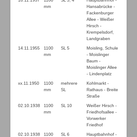
18.11.1957
1100
SL 3, 4
Hauptbahnhof -
mm
Hansabrücke -
Fackenburger
Allee - Weißer
Hirsch -
Krempelsdorf,
Landgraben
14.11.1955
1100
SL 5
Moisling, Schule
mm
- Moislinger
Baum -
Moislinger Allee
- Lindenplatz
xx.11.1950
1100
mehrere
Kohlmarkt -
mm
SL
Rathaus - Breite
Straße
02.10.1938
1100
SL 10
Weißer Hirsch -
mm
Friedhofsallee -
Vorwerker
Friedhof
02.10.1938
1100
SL 6
Hauptbahnhof -