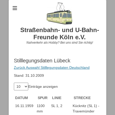
Straßenbahn- und U-Bahn-
Freunde Köln e.V.
Nahverkehr als Hobby? Bei uns sind Sie richtig!
Stilllegungsdaten Lübeck
Zurück Auswahl Stilllegungsdaten Deutschland
Stand: 31.10.2009
Einträge anzeigen
DATUM
SPUR
LINIE
STRECKE
DATUM
SPUR
LINIE
STRECKE
16.11.1959
1100
SL 1, 2
Kücknitz (SL 1) -
mm
Travemünder