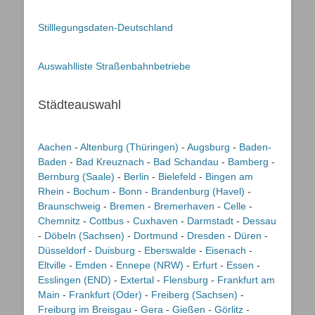
Stilllegungsdaten-Deutschland
Auswahlliste Straßenbahnbetriebe
Städteauswahl
Aachen
-
Altenburg (Thüringen)
-
Augsburg
-
Baden-
Baden
-
Bad Kreuznach
-
Bad Schandau
-
Bamberg
-
Bernburg (Saale)
-
Berlin
-
Bielefeld
-
Bingen am
Rhein
-
Bochum
-
Bonn
-
Brandenburg (Havel)
-
Braunschweig
-
Bremen
-
Bremerhaven
-
Celle
-
Chemnitz
-
Cottbus
-
Cuxhaven
-
Darmstadt
-
Dessau
-
Döbeln (Sachsen)
-
Dortmund
-
Dresden
-
Düren
-
Düsseldorf
-
Duisburg
-
Eberswalde
-
Eisenach
-
Eltville
-
Emden
-
Ennepe (NRW)
-
Erfurt
-
Essen
-
Esslingen (END)
-
Extertal
-
Flensburg
-
Frankfurt am
Main
-
Frankfurt (Oder)
-
Freiberg (Sachsen)
-
Freiburg im Breisgau
-
Gera
-
Gießen
-
Görlitz
-