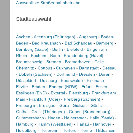
Auswahlliste Straßenbahnbetriebe
Städteauswahl
Aachen
-
Altenburg (Thüringen)
-
Augsburg
-
Baden-
Baden
-
Bad Kreuznach
-
Bad Schandau
-
Bamberg
-
Bernburg (Saale)
-
Berlin
-
Bielefeld
-
Bingen am
Rhein
-
Bochum
-
Bonn
-
Brandenburg (Havel)
-
Braunschweig
-
Bremen
-
Bremerhaven
-
Celle
-
Chemnitz
-
Cottbus
-
Cuxhaven
-
Darmstadt
-
Dessau
-
Döbeln (Sachsen)
-
Dortmund
-
Dresden
-
Düren
-
Düsseldorf
-
Duisburg
-
Eberswalde
-
Eisenach
-
Eltville
-
Emden
-
Ennepe (NRW)
-
Erfurt
-
Essen
-
Esslingen (END)
-
Extertal
-
Flensburg
-
Frankfurt am
Main
-
Frankfurt (Oder)
-
Freiberg (Sachsen)
-
Freiburg im Breisgau
-
Gera
-
Gießen
-
Görlitz
-
Gotha
-
Greiz (Thüringen)
-
Guben (Brandenburg)
-
Gummersbach
-
Hagen
-
Halberstadt
-
Halle (Saale)
-
Hamburg
-
Hamm (Westfalen)
-
Hanau
-
Hannover
-
Heidelberg
-
Heilbronn
-
Herford
-
Herne
-
Hildesheim