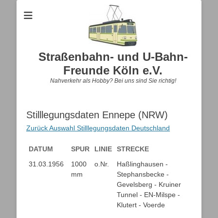
Straßenbahn- und U-Bahn-
Freunde Köln e.V.
Nahverkehr als Hobby? Bei uns sind Sie richtig!
Stilllegungsdaten Ennepe (NRW)
Zurück Auswahl Stilllegungsdaten Deutschland
DATUM
SPUR
LINIE
STRECKE
DATUM
SPUR
LINIE
STRECKE
31.03.1956
1000
o.Nr.
Haßlinghausen -
mm
Stephansbecke -
Gevelsberg - Kruiner
Tunnel - EN-Milspe -
Klutert - Voerde