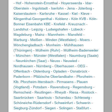
-
Hof
-
Hohenstein-Ernstthal
-
Hoyerswerda
-
Idar-
Oberstein
-
Ingolstadt
-
Iserlohn
-
Jena
-
Jüterbog
-
Kaiserslautern
-
Karlsruhe
-
Kassel
-
Kiel
-
Kleve
-
Klingenthal-Georgenthal
-
Koblenz
-
Köln KVB
-
Köln-
Bonner Eisenbahn KBE
-
Krefeld
-
Kreuznach
-
Landshut
-
Leipzig
-
Ludwigshafen
-
Lübeck
-
Magdeburg
-
Mainz
-
Mannheim
-
Mansfeld
-
Marburg
-
Meißen
-
Minden (Westfalen)
-
Moers
-
Mönchengladbach
-
Monheim
-
Mühlhausen
(Thüringen)
-
Mülheim (Ruhr)
-
Müllheim-Badenweiler
-
München
-
Münster (Westfalen)
-
Naumburg (Saale)
-
Neunkirchen (Saar)
-
Neuss
-
Neuwied
-
Nordhausen
-
Nürnberg
-
Oberhausen
-
OEG
-
Offenbach
-
Oldenburg
-
Opladen
-
Osnabrück
-
Paderborn
-
Pfälzische Oberlandbahn
-
Pforzheim
-
Klb. Pforzheim-Ittersbach
-
Pirmasens
-
Plauen
(Vogtland)
-
Potsdam
-
Ravensburg
-
Regensburg
-
Remscheid
-
Reutlingen
-
Rheydt
-
Riesa
-
Rostock
-
Saarbrücken
-
Saarlouis
-
Schandau
-
Schleswig
-
Schöneiche-Rüdersdorf
-
Schweinfurt
-
Schwerin
-
Siegburg-Zündorf
-
Siegen
-
Solingen
-
Staßfurt
-